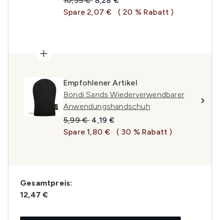
10,35 €
8,28 €
Spare 2,07 €
( 20 % Rabatt )
Empfohlener Artikel
Bondi Sands Wiederverwendbarer
Anwendungshandschuh
Unverbindliche Preisempfehlung:
Aktueller Preis:
5,99 €
4,19 €
Spare 1,80 €
( 30 % Rabatt )
Gesamtpreis:
12,47 €