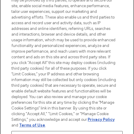
may be provided by third parties, to operate and secure our
sowie Make-Up von über 200
site, enable social media features, enhance performance,
renommierten Marken. Shoppe online
tailor user experiences, support our marketing and
oder über die App mit kostenloser
advertising efforts. These also enable us and third parties to
access and record user and activity data, such as IP
Lieferung ab einem Einkaufswert von 30€.
addresses and online identifiers, referring URLs, searches
and interactions, browser and device details, and other
Cookie-Einwilligung
usage information, which may be used to provide enhanced
Do Not Sell or Share My Personal
functionality and personalized experiences, analyze and
Information
improve performance, and reach users with more relevant
content and ads on this site and across third party sites. If
you click “Accept All” this site may deploy cookies (including
HILFE & INFORMATION
third party cookies) for all of these purposes. If you click
“Limit Cookies,” your IP address and other browsing
information may still be collected but only cookies (including
IMPRESSUM
third party cookies) that are necessary to operate, secure and
enable default website features and functionalities will be
deployed. You can also review and manage your cookie
ÜBER LOOKFANTASTIC
preferences for this site at any time by clicking the “Manage
Cookie Settings” link in this banner. By using this site or
clicking "Accept All," "Limit Cookies," or "Manage Cookie
Settings," you acknowledge and accept our
Privacy Policy
and
Terms of Use
.
Pay Securely With