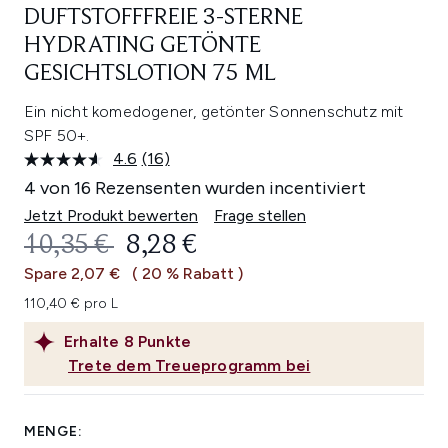
DUFTSTOFFFREIE 3-STERNE
HYDRATING GETÖNTE
GESICHTSLOTION 75 ML
Ein nicht komedogener, getönter Sonnenschutz mit
SPF 50+.
4.6
(16)
16
Bewertungen
4 von 16 Rezensenten wurden incentiviert
lesen.
Link
Jetzt Produkt bewerten
Frage stellen
auf
UNVERBINDLICHE PREISEMPFEHL
AKTUELLER PREIS:
10,35 €
8,28 €
derselben
Seite.
Spare 2,07 €
( 20 % Rabatt )
110,40 € pro L
Erhalte
8
Punkte
Trete dem Treueprogramm bei
MENGE: