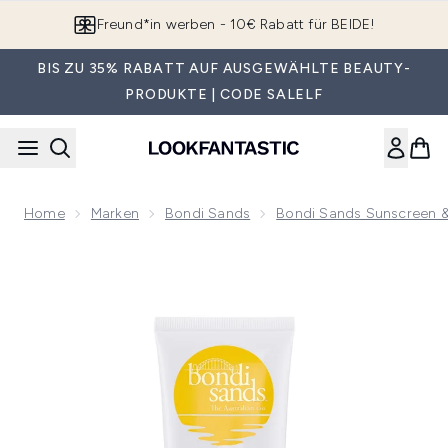
Zum Hauptinhalt springen
App downloaden & Extra-Rabatte erhalten*
BIS ZU 35% RABATT AUF AUSGEWÄHLTE BEAUTY-
PRODUKTE | CODE SALELF
Home
Marken
Bondi Sands
Bondi Sands Sunscreen 
Now showing image 1 Bondi Sands LSF 50+ Duftstofffreie 3-