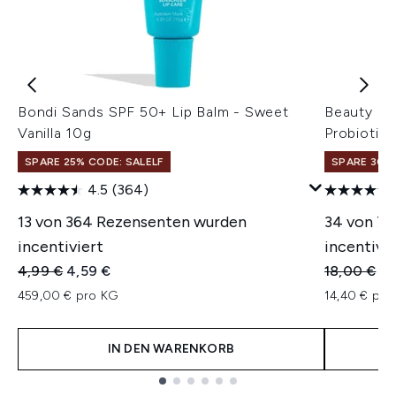
Bondi Sands SPF 50+ Lip Balm - Sweet
Beauty of
Vanilla 10g
Probiotic
SPARE 25% CODE: SALELF
SPARE 30% 
4.5
(364)
13 von 364 Rezensenten wurden
34 von 7
incentiviert
incentivie
Unverbindliche Preisempfehlung:
Aktueller Preis:
Unverbindl
Ak
4,99 €
4,59 €
18,00 €
14
459,00 € pro KG
14,40 € pro 
IN DEN WARENKORB
Showing slide 1