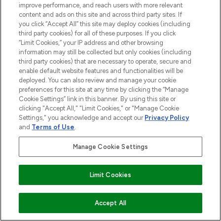
improve performance, and reach users with more relevant
content and ads on this site and across third party sites. If
Cookie-Einwilligung
you click “Accept All” this site may deploy cookies (including
third party cookies) for all of these purposes. If you click
Do Not Sell or Share My Personal
“Limit Cookies,” your IP address and other browsing
Information
information may still be collected but only cookies (including
third party cookies) that are necessary to operate, secure and
HILFE & INFORMATION
enable default website features and functionalities will be
deployed. You can also review and manage your cookie
preferences for this site at any time by clicking the “Manage
IMPRESSUM
Cookie Settings” link in this banner. By using this site or
clicking "Accept All," "Limit Cookies," or "Manage Cookie
Settings," you acknowledge and accept our
Privacy Policy
ÜBER LOOKFANTASTIC
and
Terms of Use
.
Manage Cookie Settings
Limit Cookies
Pay Securely With
ZUM WARENKORB HINZUFÜGEN
Accept All