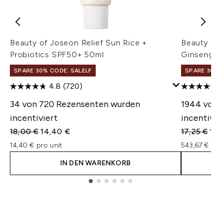
Beauty of Joseon Relief Sun Rice +
Beauty of
Probiotics SPF50+ 50ml
Ginseng +
SPARE 30% CODE: SALELF
SPARE 30% 
4.8
(720)
34 von 720 Rezensenten wurden
1944 von
incentiviert
incentivie
Unverbindliche Preisempfehlung:
Aktueller Preis:
Unverbindl
Akt
18,00 €
14,40 €
17,25 €
16,
14,40 € pro unit
543,67 € pr
IN DEN WARENKORB
Showing slide 1