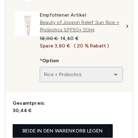
Empfohlener Artikel
Beauty of Joseon Relief Sun Rice +
Probiotics SPF50+ 50ml
Unverbindliche Preisempfehlung:
Aktueller Preis:
18,00 €
14,40 €
Spare 3,60 €
( 20 % Rabatt )
*Option
Rice + Probiotics
Gesamtpreis:
30,44 €
BEIDE IN DEN WARENKORB LEGEN