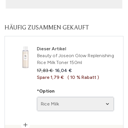
HÄUFIG ZUSAMMEN GEKAUFT
Dieser Artikel
Beauty of Joseon Glow Replenishing
Rice Milk Toner 150ml
Unverbindliche Preisempfehlung:
Aktueller Preis:
17,83 €
16,04 €
Spare 1,79 €
( 10 % Rabatt )
*Option
Rice Milk