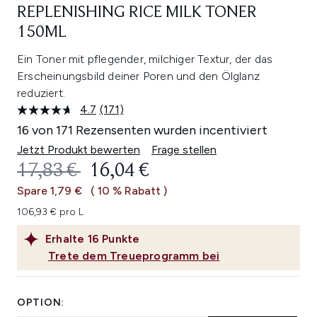
REPLENISHING RICE MILK TONER
150ML
Ein Toner mit pflegender, milchiger Textur, der das
Erscheinungsbild deiner Poren und den Ölglanz
reduziert.
4.7
(171)
171
Bewertungen
16 von 171 Rezensenten wurden incentiviert
lesen.
Link
Jetzt Produkt bewerten
Frage stellen
auf
UNVERBINDLICHE PREISEMPFEHL
AKTUELLER PREIS:
17,83 €
16,04 €
derselben
Seite.
Spare 1,79 €
( 10 % Rabatt )
106,93 € pro L
Erhalte
16
Punkte
Trete dem Treueprogramm bei
OPTION: