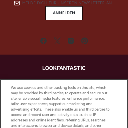
MELDE DICH FÜR UNSEREN NEWSLETTER AN
ANMELDEN
LOOKFANTASTIC ist Europas ultimativer
Beauty-Onlineshop mit den besten
We use cookies and other tracking tools on this site, which
Produkten aus Haut- und Haarpflege
may be provided by third parties, to operate and secure our
sowie Make-Up von über 200
site, enable social media features, enhance performance,
renommierten Marken. Shoppe online
tailor user experiences, support our marketing and
oder über die App mit kostenloser
advertising efforts. These also enable us and third parties to
access and record user and activity data, such as IP
Lieferung ab einem Einkaufswert von 30€.
addresses and online identifiers, referring URLs, searches
and interactions, browser and device details, and other
Cookie-Einwilligung