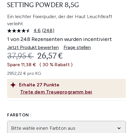
SETTING POWDER 8,5G
Ein leichter Fixierpuder, der der Haut Leuchtkraft
verleiht.
4.6
(248)
248
Bewertungen
1 von 248 Rezensenten wurden incentiviert
lesen.
Link
Jetzt Produkt bewerten
Frage stellen
auf
UNVERBINDLICHE PREISEMPFEHL
AKTUELLER PREIS:
37,95 €
26,57 €
derselben
Seite.
Spare 11,38 €
( 30 % Rabatt )
2952,22 € pro KG
Erhalte
27
Punkte
Trete dem Treueprogramm bei
FARBTON :
Bitte wähle einen Farbton aus