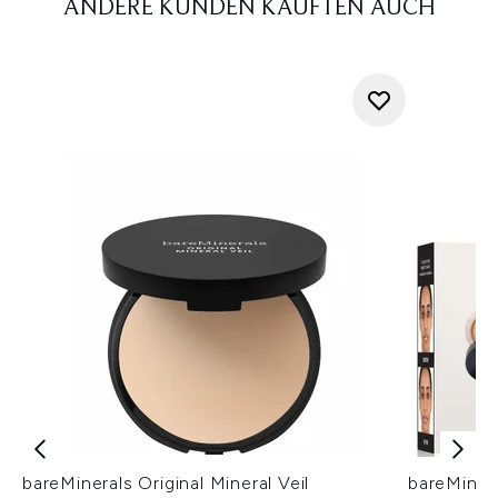
ANDERE KUNDEN KAUFTEN AUCH
bareMinerals Original Mineral Veil
bareMiner