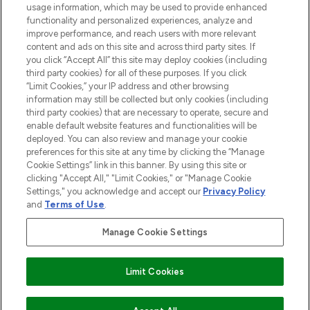
usage information, which may be used to provide enhanced
Do Not Sell or Share My Personal
functionality and personalized experiences, analyze and
Information
improve performance, and reach users with more relevant
content and ads on this site and across third party sites. If
you click “Accept All” this site may deploy cookies (including
HILFE & INFORMATION
third party cookies) for all of these purposes. If you click
“Limit Cookies,” your IP address and other browsing
information may still be collected but only cookies (including
IMPRESSUM
third party cookies) that are necessary to operate, secure and
enable default website features and functionalities will be
deployed. You can also review and manage your cookie
ÜBER LOOKFANTASTIC
preferences for this site at any time by clicking the “Manage
Cookie Settings” link in this banner. By using this site or
clicking "Accept All," "Limit Cookies," or "Manage Cookie
Settings," you acknowledge and accept our
Privacy Policy
and
Terms of Use
.
Pay Securely With
Manage Cookie Settings
Limit Cookies
2026 THG Beauty Europe GmbH Maximilianstrasse 54 80538 Munich