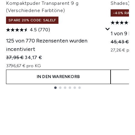
Kompaktpuder Transparent 9 g
Shades)
(Verschiedene Farbtöne)
-40% RABA
SPARE 20% CODE: SALELF
4.5
(770)
1 von 9 R
125 von 770 Rezensenten wurden
Unverbindl
Ak
45,43 €
2
incentiviert
27,26 € pro 
Unverbindliche Preisempfehlung:
Aktueller Preis:
37,95 €
34,17 €
3796,67 € pro KG
IN DEN WARENKORB
Showing slide 1