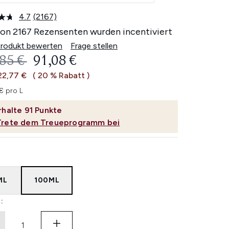
4.7
(2167)
2167
Bewertungen
on 2167 Rezensenten wurden incentiviert
lesen.
Link
Produkt bewerten
Frage stellen
auf
ERBINDLICHE PREISEMPFEHLUNG:
AKTUELLER PREIS:
,85 €
91,08 €
derselben
Seite.
22,77 €
( 20 % Rabatt )
€ pro L
rhalte
91
Punkte
Trete dem Treueprogramm bei
ML
100ML
: