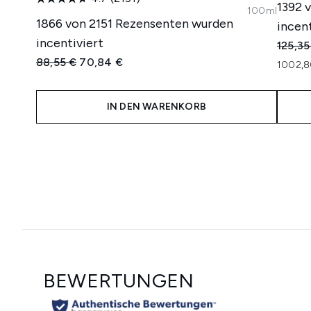
1392 
100ml
1866 von 2151 Rezensenten wurden
incent
incentiviert
Unverb
125,35
Unverbindliche Preisempfehlung:
Aktueller Preis:
88,55 €
70,84 €
1002,8
IN DEN WARENKORB
Showing slide 1