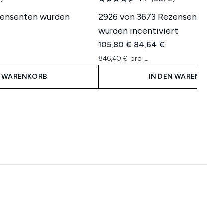
zensenten wurden
2926 von 3673 Rezensenten
wurden incentiviert
isempfehlung:
reis:
Unverbindliche Preisempfehlung:
Aktueller Preis:
105,80 €
84,64 €
846,40 € pro L
N WARENKORB
IN DEN WARENKORB