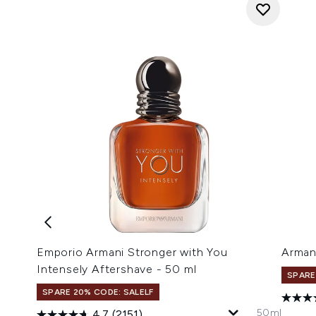
Emporio Armani Stronger with You
Arman
Intensely Aftershave - 50 ml
SPARE
SPARE 20% CODE: SALELF
50ml
4.7
(2151)