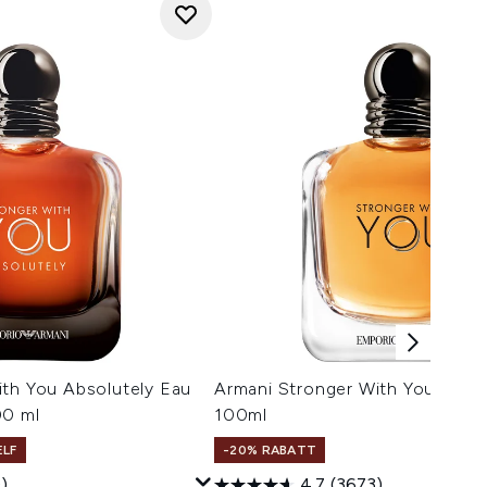
ith You Absolutely Eau
Armani Stronger With You Eau d
00 ml
100ml
ELF
-20% RABATT
)
4.7
(3673)