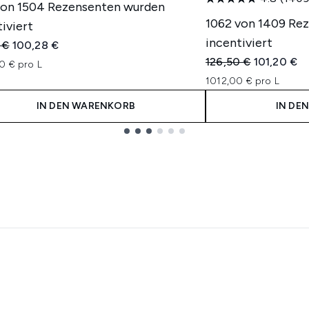
von 1504 Rezensenten wurden
1062 von 1409 Re
iviert
incentiviert
indliche Preisempfehlung:
Aktueller Preis:
 €
100,28 €
Unverbindliche Pre
Aktueller P
126,50 €
101,20 €
0 € pro L
1012,00 € pro L
IN DEN WARENKORB
IN DE