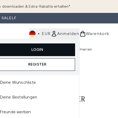
 downloaden & Extra-Rabatte erhalten*
 SALELF
•
EUR
Anmelden
Warenkorb
e
Haarpflege
Parfum
Körperpflege
Herren
LOGIN
rending)
ermenü Anmelden (K-Beauty)
Untermenü Anmelden (Kosmetik)
Untermenü Anmelden (Hautpflege)
Untermenü Anmelden (Haarpflege)
Untermenü Anmelden (Parfum)
REGISTER
Deine Wunschliste
NI
Deine Bestellungen
ORIO ARMANI STRONGER
H YOU INTENSELY
Freunde werben
ERSHAVE - 100 ML