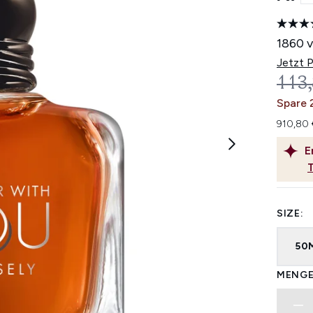
1860 v
Jetzt 
UNV
113
Spare 
910,80 
E
SIZE:
50
MENGE