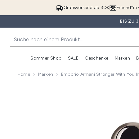
Gratisversand ab 30€
Freund*in 
BIS ZU
Sommer Shop
SALE
Geschenke
Marken
B
Untermenü Anmelden (Somme
Untermenü Anme
Home
Marken
Emporio Armani Stronger With You In
Now showing image 1 Emporio Armani Stronger with Y