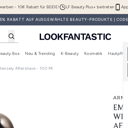
Zum Hauptinhalt springen
werben - 10€ Rabatt für BEIDE!
LF Beauty Plus+ beitreten
App
 35% RABATT AUF AUSGEWÄHLTE BEAUTY-PRODUKTE | CODE
eauty Box
Neu & Trending
K-Beauty
Kosmetik
Hautpfleg
r Shop)
lden (SALE)
Untermenü Anmelden (Geschenke)
Untermenü Anmelden (Marken)
Untermenü Anmelden (Beauty Box)
Untermenü Anmelden (Neu & T
Unt
tensely Aftershave - 100 Ml
ou Intensely Aftershave - 100 ml
ARMA
EMP
WIT
AFT