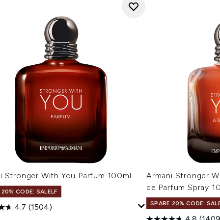
i Stronger With You Parfum 100ml
Armani Stronger W
de Parfum Spray 1
 20% CODE: SALELF
SPARE 20% CODE: SAL
4.7
(1504)
4.8
(1409