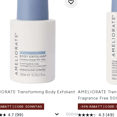
ORATE Transforming Body Exfoliant
AMELIORATE Trans
l
Fragrance Free 50
RABATT | CODE: SONNTAG
-30% RABATT | CODE
500ml
4.7
(99)
4.3
(49)