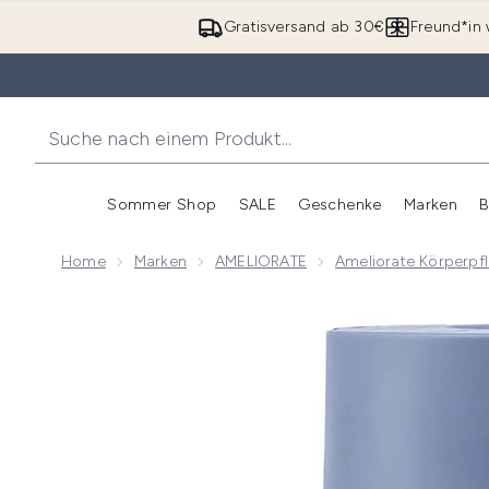
Gratisversand ab 30€
Freund*in 
Sommer Shop
SALE
Geschenke
Marken
B
Untermenü Anmelden (Somme
Untermenü Anme
Home
Marken
AMELIORATE
Ameliorate Körperpf
Now showing image 1 AMELIORATE Illuminating Glow