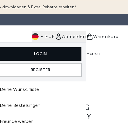
 downloaden & Extra-Rabatte erhalten*
•
EUR
Anmelden
Warenkorb
e
Haarpflege
Parfum
Körperpflege
Herren
LOGIN
rending)
ermenü Anmelden (K-Beauty)
Untermenü Anmelden (Kosmetik)
Untermenü Anmelden (Hautpflege)
Untermenü Anmelden (Haarpflege)
Untermenü Anmelden (Parfum)
300ml
REGISTER
Deine Wunschliste
IORATE
Deine Bestellungen
LIORATE ILLUMINATING
W TRANSFORMING BODY
Freunde werben
ION 300ML