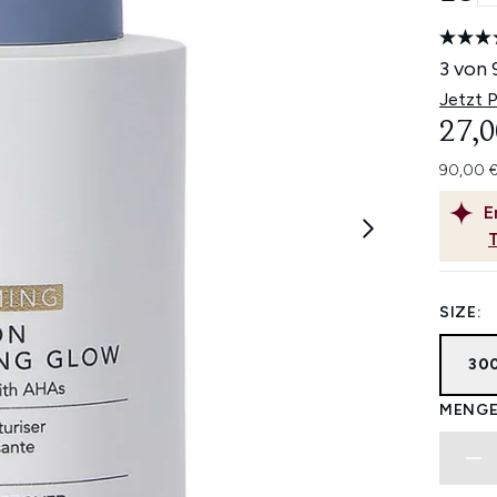
3 von 
Jetzt 
27,0
90,00 €
E
SIZE:
30
MENGE