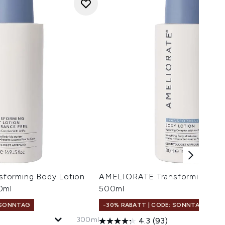
forming Body Lotion
AMELIORATE Transforming Bod
0ml
500ml
: SONNTAG
-30% RABATT | CODE: SONNTAG
300ml
4.3
(93)