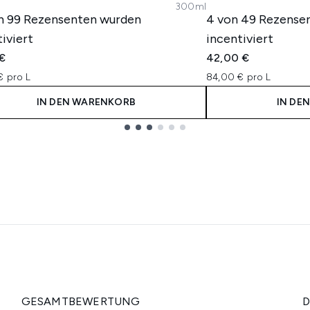
300ml
n 99 Rezensenten wurden
4 von 49 Rezense
iviert
incentiviert
 €
42,00 €
€ pro L
84,00 € pro L
IN DEN WARENKORB
IN DE