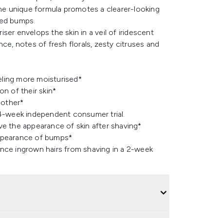
The unique formula promotes a clearer-looking
ted bumps.
riser envelops the skin in a veil of iridescent
ce, notes of fresh florals, zesty citruses and
eling more moisturised​*
n of their skin*
other​*
4-week independent consumer trial​.
 the appearance of skin after shaving​*
ppearance of bumps*
ence ingrown hairs from shaving in a 2-week