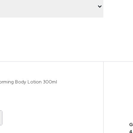
orming Body Lotion 300ml
G
4