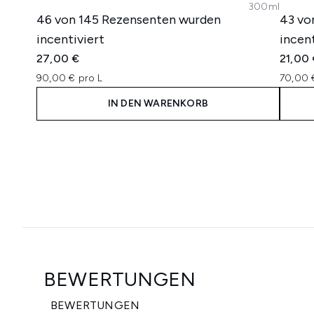
300ml
46 von 145 Rezensenten wurden
43 vo
incentiviert
incent
27,00 €
21,00
90,00 € pro L
70,00 
IN DEN WARENKORB
Showing slide 1