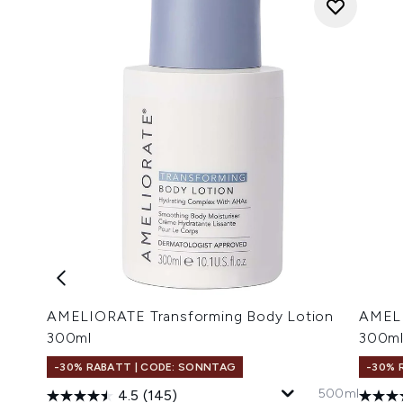
AMELIORATE Transforming Body Lotion
AMELI
300ml
300m
-30% RABATT | CODE: SONNTAG
-30% 
500ml
4.5
(145)