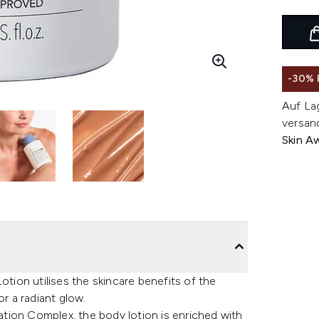
-30% 
Auf La
versan
Skin A
ion utilises the skincare benefits of the
or a radiant glow.
tion Complex, the body lotion is enriched with