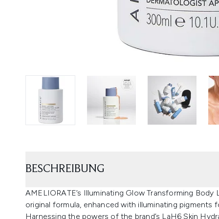
BESCHREIBUNG
AMELIORATE’s Illuminating Glow Transforming Body Lot
original formula, enhanced with illuminating pigments f
Harnessing the powers of the brand’s LaH6 Skin Hydra