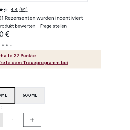
4.4
(91)
91
Bewertungen
91 Rezensenten wurden incentiviert
lesen.
Link
Produkt bewerten
Frage stellen
auf
0 €
derselben
Seite.
 pro L
rhalte
27
Punkte
Trete dem Treueprogramm bei
0ML
500ML
: