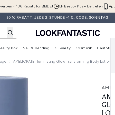
Zum Hauptinhalt springen
werben - 10€ Rabatt für BEIDE!
LF Beauty Plus+ beitreten
App
30 % RABATT, JEDE 2. STUNDE -1 %. CODE: SONNTAG
eauty Box
Neu & Trending
K-Beauty
Kosmetik
Hautpfleg
r Shop)
lden (SALE)
Untermenü Anmelden (Geschenke)
Untermenü Anmelden (Marken)
Untermenü Anmelden (Beauty Box)
Untermenü Anmelden (Neu & T
Unt
lege
AMELIORATE Illuminating Glow Transforming Body Lotion 
 Transforming Body Lotion 300ml
AMEL
AME
GLO
LOT