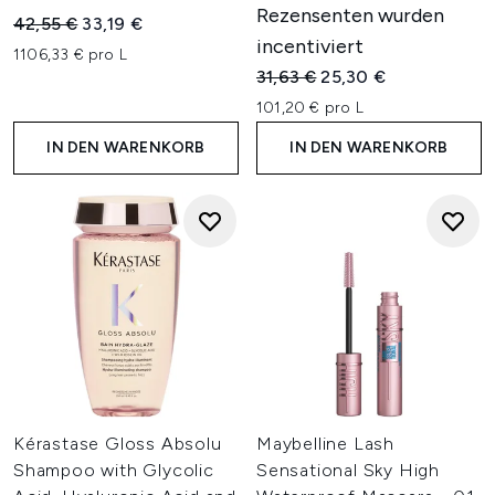
Rezensenten wurden
Unverbindliche Preisempfehlung:
Aktueller Preis:
42,55 €
33,19 €
incentiviert
1106,33 € pro L
Unverbindliche Preisempfehl
Aktueller Preis:
31,63 €
25,30 €
101,20 € pro L
IN DEN WARENKORB
IN DEN WARENKORB
Kérastase Gloss Absolu
Maybelline Lash
Shampoo with Glycolic
Sensational Sky High