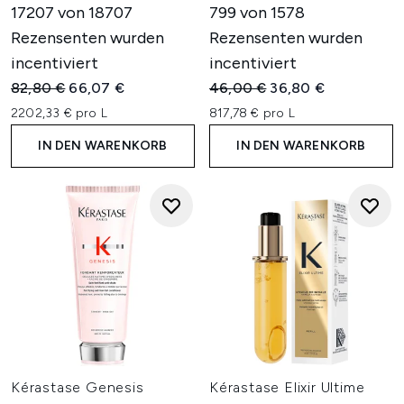
17207 von 18707
799 von 1578
Rezensenten wurden
Rezensenten wurden
incentiviert
incentiviert
Unverbindliche Preisempfehlung:
Aktueller Preis:
Unverbindliche Preisempfehl
Aktueller Preis:
82,80 €
66,07 €
46,00 €
36,80 €
2202,33 € pro L
817,78 € pro L
IN DEN WARENKORB
IN DEN WARENKORB
Kérastase Genesis
Kérastase Elixir Ultime