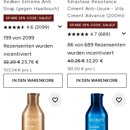
Redken Extreme Anti
Kérastase Resistance
Snap (gegen Haarbruch)
Ciment Anti-Usure - Vita
Ciment Advance (200ml)
SPARE 25% CODE: SALELF
SPARE 25% CODE: SALELF
4.6
(2099)
4.7
(689)
199 von 2099
86 von 689 Rezensenten
Rezensenten wurden
wurden incentiviert
incentiviert
Unverbindliche Preisempfehl
Aktueller Preis:
40,25 €
32,20 €
Unverbindliche Preisempfehlung:
Aktueller Preis:
32,20 €
25,76 €
161,00 € pro L
103,04 € pro L
IN DEN WARENKORB
IN DEN WARENKORB