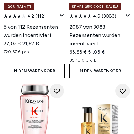
-20% RABATT
SPARE 25% CODE: SALELF
4.2
(112)
4.6
(3083)
5 von 112 Rezensenten
2087 von 3083
wurden incentiviert
Rezensenten wurden
Unverbindliche Preisempfehlung:
Aktueller Preis:
incentiviert
27,03 €
21,62 €
Unverbindliche Preisempfehl
Aktueller Preis:
63,83 €
51,06 €
720,67 € pro L
85,10 € pro L
IN DEN WARENKORB
IN DEN WARENKORB