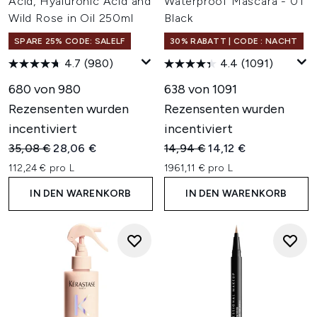
Acid, Hyaluronic Acid and
Waterproof Mascara - 01
Wild Rose in Oil 250ml
Black
SPARE 25% CODE: SALELF
30% RABATT | CODE : NACHT
4.7
(980)
4.4
(1091)
680 von 980
638 von 1091
Rezensenten wurden
Rezensenten wurden
incentiviert
incentiviert
Unverbindliche Preisempfehlung:
Aktueller Preis:
Unverbindliche Preisempfehl
Aktueller Preis:
35,08 €
28,06 €
14,94 €
14,12 €
112,24 € pro L
1961,11 € pro L
IN DEN WARENKORB
IN DEN WARENKORB