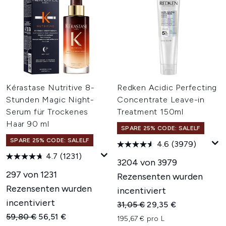
Kérastase Nutritive 8-
Redken Acidic Perfecting
Stunden Magic Night-
Concentrate Leave-in
Serum für Trockenes
Treatment 150ml
Haar 90 ml
SPARE 25% CODE: SALELF
SPARE 25% CODE: SALELF
4.6
(3979)
4.7
(1231)
3204 von 3979
297 von 1231
Rezensenten wurden
Rezensenten wurden
incentiviert
incentiviert
Unverbindliche Preisempfehl
Aktueller Preis:
31,05 €
29,35 €
Unverbindliche Preisempfehlung:
Aktueller Preis:
59,80 €
56,51 €
195,67 € pro L