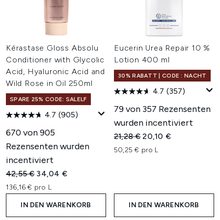
Kérastase Gloss Absolu
Eucerin Urea Repair 10 %
Conditioner with Glycolic
Lotion 400 ml
Acid, Hyaluronic Acid and
30% RABATT | CODE : NACHT
Wild Rose in Oil 250ml
4.7
(357)
SPARE 25% CODE: SALELF
79 von 357 Rezensenten
4.7
(905)
wurden incentiviert
670 von 905
Unverbindliche Preisempfehl
Aktueller Preis:
21,28 €
20,10 €
Rezensenten wurden
50,25 € pro L
incentiviert
Unverbindliche Preisempfehlung:
Aktueller Preis:
42,55 €
34,04 €
136,16 € pro L
IN DEN WARENKORB
IN DEN WARENKORB