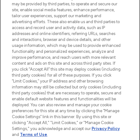
Produkten aus Haut- und Haarpflege
may be provided by third parties, to operate and secure our
sowie Make-Up von über 200
site, enable social media features, enhance performance,
renommierten Marken. Shoppe online
tailor user experiences, support our marketing and
oder über die App mit kostenloser
advertising efforts. These also enable us and third parties to
access and record user and activity data, such as IP
Lieferung ab einem Einkaufswert von 30€.
addresses and online identifiers, referring URLs, searches
and interactions, browser and device details, and other
Cookie-Einwilligung
usage information, which may be used to provide enhanced
Do Not Sell or Share My Personal
functionality and personalized experiences, analyze and
Information
improve performance, and reach users with more relevant
content and ads on this site and across third party sites. If
you click “Accept All” this site may deploy cookies (including
HILFE & INFORMATION
third party cookies) for all of these purposes. If you click
“Limit Cookies,” your IP address and other browsing
information may still be collected but only cookies (including
IMPRESSUM
third party cookies) that are necessary to operate, secure and
enable default website features and functionalities will be
deployed. You can also review and manage your cookie
ÜBER LOOKFANTASTIC
preferences for this site at any time by clicking the “Manage
Cookie Settings” link in this banner. By using this site or
clicking "Accept All," "Limit Cookies," or "Manage Cookie
Settings," you acknowledge and accept our
Privacy Policy
and
Terms of Use
.