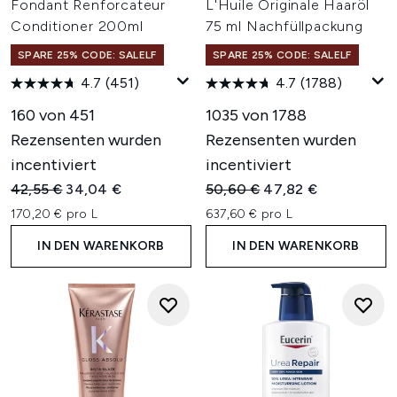
Fondant Renforcateur
L'Huile Originale Haaröl
Conditioner 200ml
75 ml Nachfüllpackung
SPARE 25% CODE: SALELF
SPARE 25% CODE: SALELF
4.7
(451)
4.7
(1788)
160 von 451
1035 von 1788
Rezensenten wurden
Rezensenten wurden
incentiviert
incentiviert
Unverbindliche Preisempfehlung:
Aktueller Preis:
Unverbindliche Preisempfehl
Aktueller Preis:
42,55 €
34,04 €
50,60 €
47,82 €
170,20 € pro L
637,60 € pro L
IN DEN WARENKORB
IN DEN WARENKORB