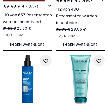
4.5
(490)
4.7
(657)
112 von 490
110 von 657 Rezensenten
Rezensenten wurden
wurden incentiviert
incentiviert
Unverbindliche Preisempfehlung:
Aktueller Preis:
31,63 €
25,30 €
Unverbindliche Preisempfehl
Aktueller Preis:
35,08 €
28,06 €
101,20 € pro L
112,24 € pro L
IN DEN WARENKORB
IN DEN WARENKORB