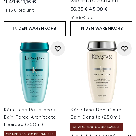
wurden incentiviert
Unverbindliche Preisempfehlung:
Aktueller Preis:
11,49 €
11,16 €
Unverbindliche Preisempfehl
Aktueller Preis:
56,35 €
45,08 €
11,16 € pro unit
81,96 € pro L
IN DEN WARENKORB
IN DEN WARENKORB
Kérastase Resistance
Kérastase Densifique
Bain Force Architecte
Bain Densite (250ml)
Haarbad (250ml)
SPARE 25% CODE: SALELF
SPARE 25% CODE: SALELF