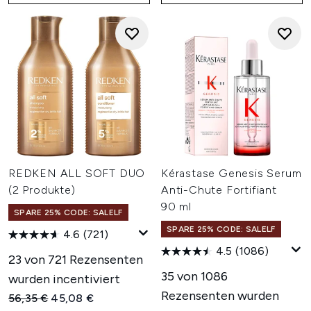
REDKEN ALL SOFT DUO
Kérastase Genesis Serum
(2 Produkte)
Anti-Chute Fortifiant
90 ml
SPARE 25% CODE: SALELF
SPARE 25% CODE: SALELF
4.6
(721)
4.5
(1086)
23 von 721 Rezensenten
35 von 1086
wurden incentiviert
Rezensenten wurden
Unverbindliche Preisempfehlung:
Aktueller Preis:
56,35 €
45,08 €