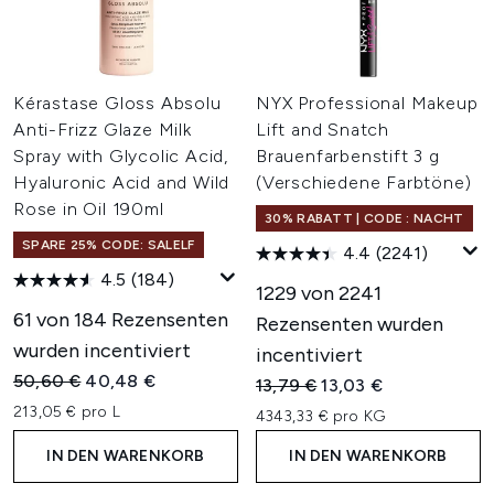
Kérastase Gloss Absolu
NYX Professional Makeup
Anti-Frizz Glaze Milk
Lift and Snatch
Spray with Glycolic Acid,
Brauenfarbenstift 3 g
Hyaluronic Acid and Wild
(Verschiedene Farbtöne)
Rose in Oil 190ml
30% RABATT | CODE : NACHT
SPARE 25% CODE: SALELF
4.4
(2241)
4.5
(184)
1229 von 2241
61 von 184 Rezensenten
Rezensenten wurden
wurden incentiviert
incentiviert
Unverbindliche Preisempfehlung:
Aktueller Preis:
50,60 €
40,48 €
Unverbindliche Preisempfehl
Aktueller Preis:
13,79 €
13,03 €
213,05 € pro L
4343,33 € pro KG
IN DEN WARENKORB
IN DEN WARENKORB