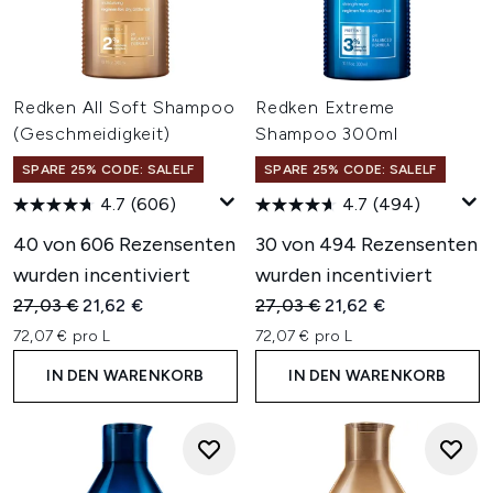
Redken All Soft Shampoo
Redken Extreme
(Geschmeidigkeit)
Shampoo 300ml
SPARE 25% CODE: SALELF
SPARE 25% CODE: SALELF
4.7
(606)
4.7
(494)
40 von 606 Rezensenten
30 von 494 Rezensenten
wurden incentiviert
wurden incentiviert
Unverbindliche Preisempfehlung:
Aktueller Preis:
Unverbindliche Preisempfehl
Aktueller Preis:
27,03 €
21,62 €
27,03 €
21,62 €
72,07 € pro L
72,07 € pro L
IN DEN WARENKORB
IN DEN WARENKORB