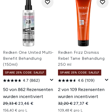
Redken One United Multi-
Redken Frizz Dismiss
Benefit Behandlung
Rebel Tame Behandlung
(150ml)
250 ml
SPARE 25% CODE: SALELF
SPARE 25% CODE: SALELF
4.7
(862)
4.6
(109)
50 von 862 Rezensenten
2 von 109 Rezensenten
wurden incentiviert
wurden incentiviert
Unverbindliche Preisempfehlung:
Aktueller Preis:
Unverbindliche Preisempfehl
Aktueller Preis:
29,33 €
23,46 €
32,20 €
27,37 €
156,40 € pro L
109,48 € pro L