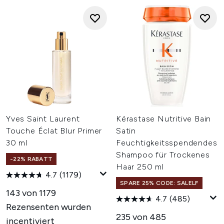
Yves Saint Laurent
Kérastase Nutritive Bain
Touche Éclat Blur Primer
Satin
30 ml
Feuchtigkeitsspendendes
Shampoo für Trockenes
-22% RABATT
Haar 250 ml
4.7
(1179)
SPARE 25% CODE: SALELF
143 von 1179
4.7
(485)
Rezensenten wurden
235 von 485
incentiviert