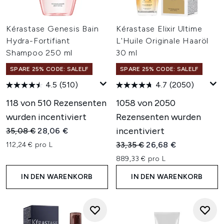
Kérastase Genesis Bain
Kérastase Elixir Ultime
Hydra-Fortifiant
L'Huile Originale Haaröl
Shampoo 250 ml
30 ml
SPARE 25% CODE: SALELF
SPARE 25% CODE: SALELF
4.5
(510)
4.7
(2050)
118 von 510 Rezensenten
1058 von 2050
wurden incentiviert
Rezensenten wurden
Unverbindliche Preisempfehlung:
Aktueller Preis:
incentiviert
35,08 €
28,06 €
Unverbindliche Preisempfehl
Aktueller Preis:
33,35 €
26,68 €
112,24 € pro L
889,33 € pro L
IN DEN WARENKORB
IN DEN WARENKORB