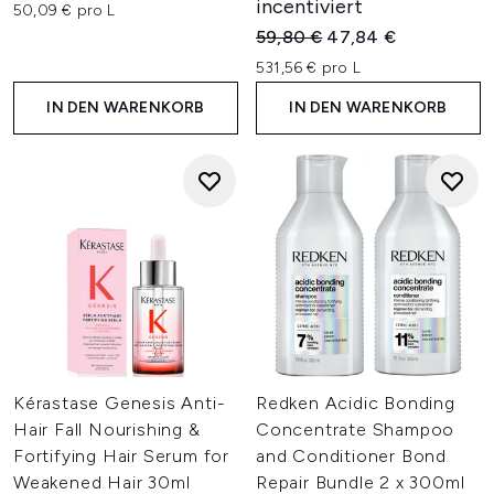
incentiviert
50,09 € pro L
Unverbindliche Preisempfehl
Aktueller Preis:
59,80 €
47,84 €
531,56 € pro L
IN DEN WARENKORB
IN DEN WARENKORB
Kérastase Genesis Anti-
Redken Acidic Bonding
Hair Fall Nourishing &
Concentrate Shampoo
Fortifying Hair Serum for
and Conditioner Bond
Weakened Hair 30ml
Repair Bundle 2 x 300ml