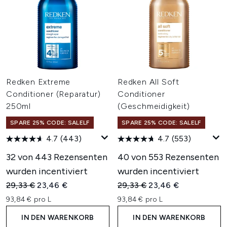
Redken Extreme
Redken All Soft
Conditioner (Reparatur)
Conditioner
250ml
(Geschmeidigkeit)
SPARE 25% CODE: SALELF
SPARE 25% CODE: SALELF
4.7
(443)
4.7
(553)
32 von 443 Rezensenten
40 von 553 Rezensenten
wurden incentiviert
wurden incentiviert
Unverbindliche Preisempfehlung:
Aktueller Preis:
Unverbindliche Preisempfehl
Aktueller Preis:
29,33 €
23,46 €
29,33 €
23,46 €
93,84 € pro L
93,84 € pro L
IN DEN WARENKORB
IN DEN WARENKORB