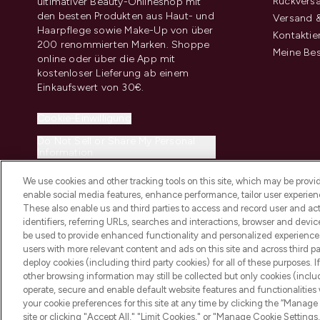
Rückvers
ultimativer Beauty-Onlineshop mit
den besten Produkten aus Haut- und
Versand &
Haarpflege sowie Make-Up von über
Kontaktie
200 renommierten Marken. Shoppe
Meine Bes
online oder über die App mit
kostenloser Lieferung ab einem
Einkaufswert von 30€.
Cookie-Einwilligung
Do Not Sell or Share My Personal
Information
We use cookies and other tracking tools on this site, which may be provide
enable social media features, enhance performance, tailor user experienc
These also enable us and third parties to access and record user and act
identifiers, referring URLs, searches and interactions, browser and devi
be used to provide enhanced functionality and personalized experienc
2026 THG Beauty Europe GmbH Maximilianstrasse 54 80538 Munich
users with more relevant content and ads on this site and across third part
deploy cookies (including third party cookies) for all of these purposes. I
other browsing information may still be collected but only cookies (inclu
operate, secure and enable default website features and functionalities
your cookie preferences for this site at any time by clicking the “Manage 
site or clicking "Accept All," "Limit Cookies," or "Manage Cookie Setti