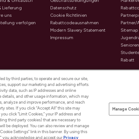
and & Umtausch
Geschäftsbedingungen
Markenve
 Lieferung
Datenschutz
Rabattc
re uns
Cookie Richtlinien
Partner
tellung verfolgen
Rabattcodeausnahmen
Partner/
Modern Slavery Statement
Sitemap
Impressum
Jugendr
Senioren
Student
Rabatt
d by third parties, to operate and secure our site,
es, support our marketing and advertising efforts.
ivity data, such as IP addresses and online
ce details, and other usage information, which may
es, analyze and improve performance, and reach
Pay Securely With
y sites. If you click “Accept All” this site may
Manage Cooki
f you click “Limit Cookies,” your IP address and
ding third party cookies) that are necessary to
 will be deployed. You can also review and manage
Cookie Settings” link in this banner. By using this
ngs," you acknowledge and accept our
Privacy