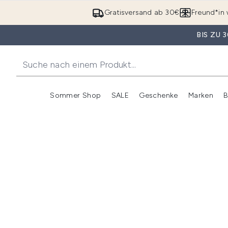
Gratisversand ab 30€
Freund*in 
BIS ZU
Sommer Shop
SALE
Geschenke
Marken
B
Untermenü Anmelden (Somme
Untermenü Anme