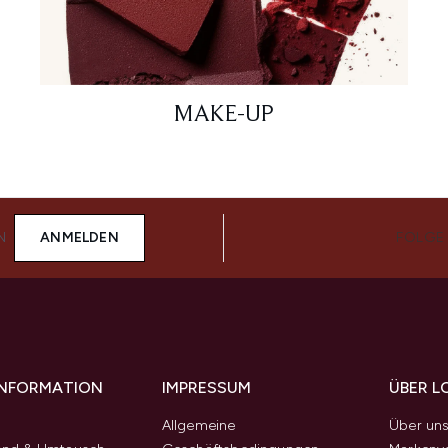
MAKE-UP
N
ANMELDEN
FOLGE
 INFORMATION
IMPRESSUM
ÜBER L
Allgemeine
Über un