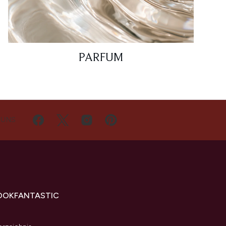
PARFUM
 UNS
OOKFANTASTIC
s