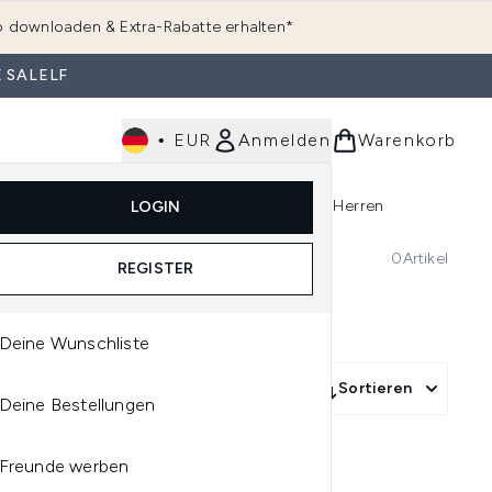
 downloaden & Extra-Rabatte erhalten*
 SALELF
•
EUR
Anmelden
Warenkorb
e
Haarpflege
Parfum
Körperpflege
Herren
LOGIN
rending)
ermenü Anmelden (K-Beauty)
Untermenü Anmelden (Kosmetik)
Untermenü Anmelden (Hautpflege)
Untermenü Anmelden (Haarpflege)
Untermenü Anmelden (Parfum)
0
Artikel
REGISTER
Deine Wunschliste
Sortieren
Deine Bestellungen
Freunde werben