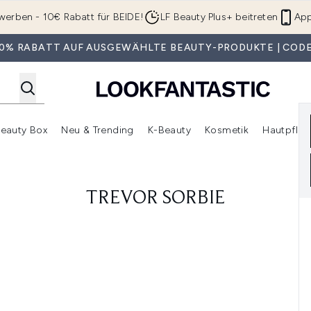
Zum Hauptinhalt springen
werben - 10€ Rabatt für BEIDE!
LF Beauty Plus+ beitreten
App
 30% RABATT AUF AUSGEWÄHLTE BEAUTY-PRODUKTE | CODE
eauty Box
Neu & Trending
K-Beauty
Kosmetik
Hautpfleg
r Shop)
lden (SALE)
Untermenü Anmelden (Geschenke)
Untermenü Anmelden (Marken)
Untermenü Anmelden (Beauty Box)
Untermenü Anmelden (Neu & T
Unt
TREVOR SORBIE