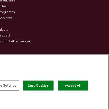
rzeichnis
odes
programm
Anbieter
abatt
rabatt
en und Absolventen
e Settings
Limit Cookies
Accept All