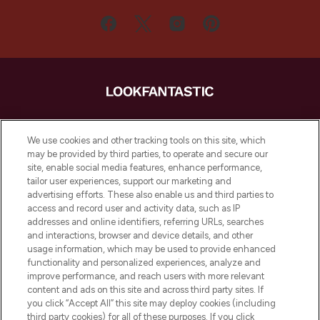
LOOKFANTASTIC ist Europas ultimativer
Beauty-Onlineshop mit den besten
We use cookies and other tracking tools on this site, which
Produkten aus Haut- und Haarpflege
may be provided by third parties, to operate and secure our
sowie Make-Up von über 200
site, enable social media features, enhance performance,
renommierten Marken. Shoppe online
tailor user experiences, support our marketing and
oder über die App mit kostenloser
advertising efforts. These also enable us and third parties to
access and record user and activity data, such as IP
Lieferung ab einem Einkaufswert von 30€.
addresses and online identifiers, referring URLs, searches
and interactions, browser and device details, and other
Cookie-Einwilligung
usage information, which may be used to provide enhanced
Do Not Sell or Share My Personal
functionality and personalized experiences, analyze and
Information
improve performance, and reach users with more relevant
content and ads on this site and across third party sites. If
you click “Accept All” this site may deploy cookies (including
HILFE & INFORMATION
third party cookies) for all of these purposes. If you click