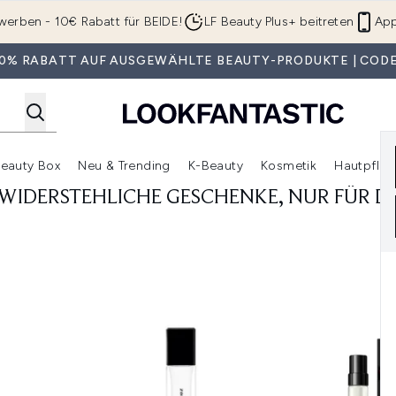
Zum Hauptinhalt springen
werben - 10€ Rabatt für BEIDE!
LF Beauty Plus+ beitreten
App
 30% RABATT AUF AUSGEWÄHLTE BEAUTY-PRODUKTE | CODE
eauty Box
Neu & Trending
K-Beauty
Kosmetik
Hautpfleg
r Shop)
lden (SALE)
Untermenü Anmelden (Geschenke)
Untermenü Anmelden (Marken)
Untermenü Anmelden (Beauty Box)
Untermenü Anmelden (Neu & T
Unt
WIDERSTEHLICHE GESCHENKE, NUR FÜR DI