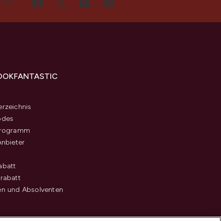
 UNS
OOKFANTASTIC
s
rzeichnis
odes
programm
Anbieter
abatt
rabatt
en und Absolventen