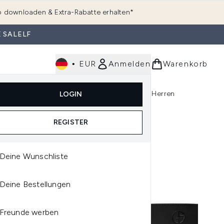
 downloaden & Extra-Rabatte erhalten*
 SALELF
•
EUR
Anmelden
Warenkorb
e
Haarpflege
Parfum
Körperpflege
Herren
LOGIN
rending)
ermenü Anmelden (K-Beauty)
Untermenü Anmelden (Kosmetik)
Untermenü Anmelden (Hautpflege)
Untermenü Anmelden (Haarpflege)
Untermenü Anmelden (Parfum)
CH!
REGISTER
Deine Wunschliste
Deine Bestellungen
Freunde werben