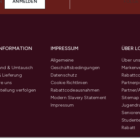
N
ANMELDEN
FOLGE
 INFORMATION
IMPRESSUM
ÜBER L
Allgemeine
Über un
and & Umtausch
Geschäftsbedingungen
Markenve
 Lieferung
Datenschutz
Rabattc
re uns
Cookie Richtlinien
Partner
tellung verfolgen
Rabattcodeausnahmen
Partner/
Modern Slavery Statement
Sitemap
Impressum
Jugendr
Senioren
Student
Rabatt