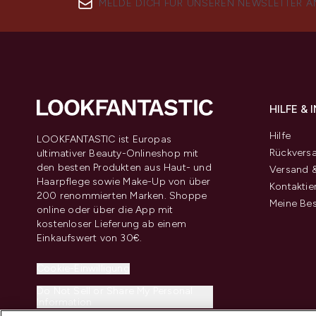
MELDE DICH FÜR UNSEREN NEWSLETTER A
HILFE &
Hilfe
LOOKFANTASTIC ist Europas
Rückvers
ultimativer Beauty-Onlineshop mit
den besten Produkten aus Haut- und
Versand &
Haarpflege sowie Make-Up von über
Kontaktie
200 renommierten Marken. Shoppe
Meine Bes
online oder über die App mit
kostenloser Lieferung ab einem
Einkaufswert von 30€.
Cookie-Einwilligung
Do Not Sell or Share My Personal
Information