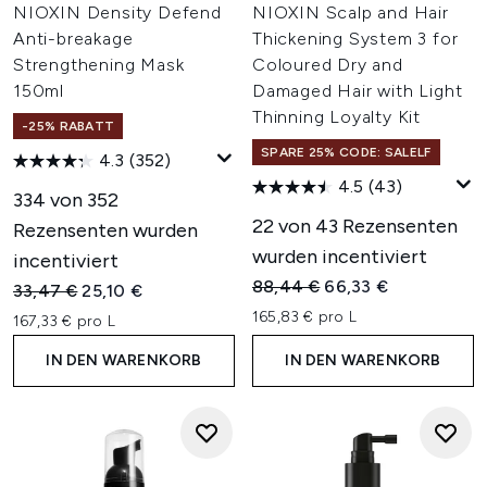
NIOXIN Density Defend
NIOXIN Scalp and Hair
Anti-breakage
Thickening System 3 for
Strengthening Mask
Coloured Dry and
150ml
Damaged Hair with Light
Thinning Loyalty Kit
-25% RABATT
SPARE 25% CODE: SALELF
4.3
(352)
4.5
(43)
334 von 352
22 von 43 Rezensenten
Rezensenten wurden
wurden incentiviert
incentiviert
Unverbindliche Preisempfehl
Aktueller Preis:
88,44 €
66,33 €
Unverbindliche Preisempfehlung:
Aktueller Preis:
33,47 €
25,10 €
165,83 € pro L
167,33 € pro L
IN DEN WARENKORB
IN DEN WARENKORB