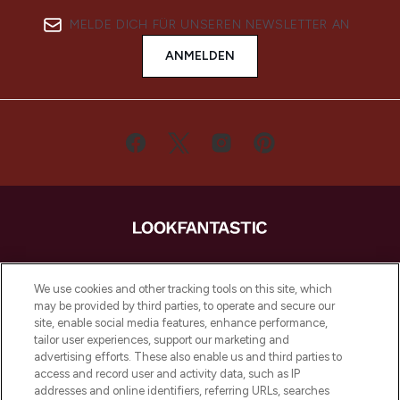
MELDE DICH FÜR UNSEREN NEWSLETTER AN
ANMELDEN
LOOKFANTASTIC ist Europas ultimativer
Beauty-Onlineshop mit den besten
We use cookies and other tracking tools on this site, which
Produkten aus Haut- und Haarpflege
may be provided by third parties, to operate and secure our
sowie Make-Up von über 200
site, enable social media features, enhance performance,
renommierten Marken. Shoppe online
tailor user experiences, support our marketing and
oder über die App mit kostenloser
advertising efforts. These also enable us and third parties to
access and record user and activity data, such as IP
Lieferung ab einem Einkaufswert von 30€.
addresses and online identifiers, referring URLs, searches