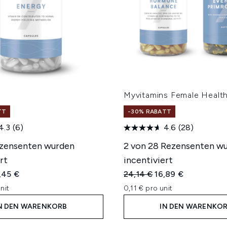
Myvitamins Female Healt
TT
-30% RABATT
4.3
(6)
4.6
(28)
ezensenten wurden
2 von 28 Rezensenten w
rt
incentiviert
iche Preisempfehlung:
tueller Preis:
Unverbindliche Preisempfe
Aktueller Preis:
,45 €
24,14 €
16,89 €
nit
0,11 € pro unit
N DEN WARENKORB
IN DEN WARENKO