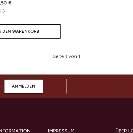
iche Preisempfehlung:
tueller Preis:
,50 €
 KG
N DEN WARENKORB
Seite 1 von 1
N
ANMELDEN
FOLGE
 INFORMATION
IMPRESSUM
ÜBER L