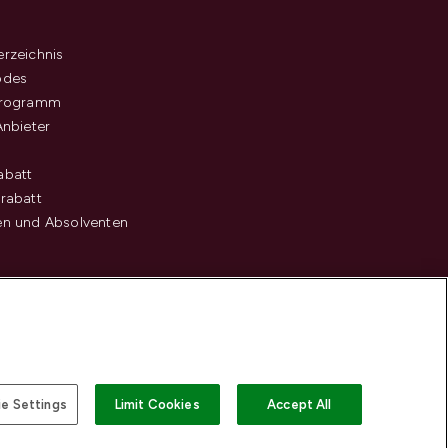
s
rzeichnis
odes
programm
Anbieter
abatt
rabatt
en und Absolventen
e Settings
Limit Cookies
Accept All