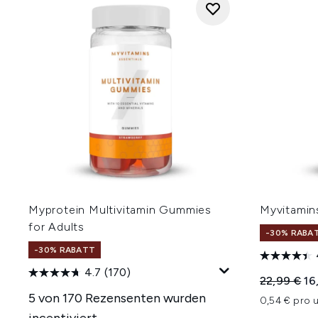
Myprotein Multivitamin Gummies
Myvitamin
for Adults
-30% RABA
-30% RABATT
4.7
(170)
Unverbindl
Ak
22,99 €
16
5 von 170 Rezensenten wurden
0,54 € pro u