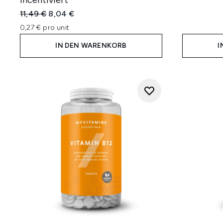
incentiviert
Unverbindliche Preisempfehlung:
Aktueller Preis:
11,49 €
8,04 €
0,27 € pro unit
IN DEN WARENKORB
I