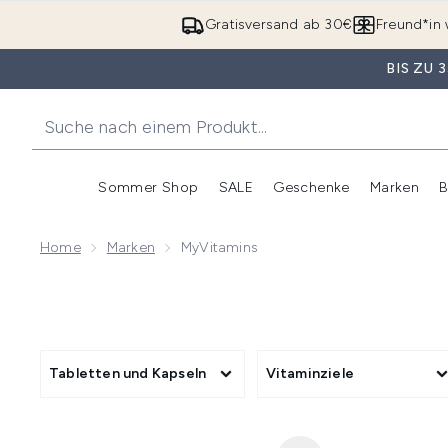
Gratisversand ab 30€
Freund*in 
BIS ZU
Sommer Shop
SALE
Geschenke
Marken
B
Untermenü Anmelden (Somme
Untermenü Anme
Home
Marken
MyVitamins
Tabletten und Kapseln
Vitaminziele