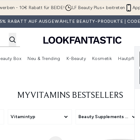
Zum Hauptinhalt springen
werben - 10€ Rabatt für BEIDE!
LF Beauty Plus+ beitreten
App
 35% RABATT AUF AUSGEWÄHLTE BEAUTY-PRODUKTE | CODE
eauty Box
Neu & Trending
K-Beauty
Kosmetik
Hautpfleg
r Shop)
lden (SALE)
Untermenü Anmelden (Geschenke)
Untermenü Anmelden (Marken)
Untermenü Anmelden (Beauty Box)
Untermenü Anmelden (Neu & T
Unt
MYVITAMINS BESTSELLERS
Vitamintyp
Beauty Supplements Subca