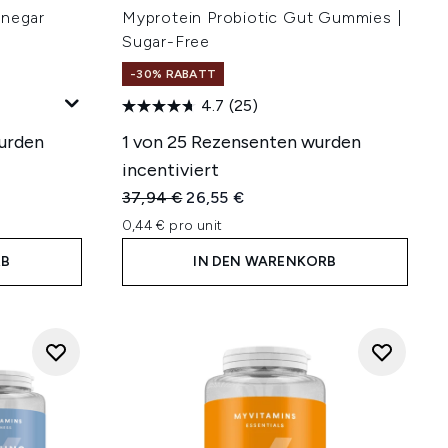
inegar
Myprotein Probiotic Gut Gummies |
Sugar-Free
-30% RABATT
4.7
(25)
urden
1 von 25 Rezensenten wurden
incentiviert
hlung:
Unverbindliche Preisempfehlung:
Aktueller Preis:
37,94 €
26,55 €
0,44 € pro unit
RB
IN DEN WARENKORB