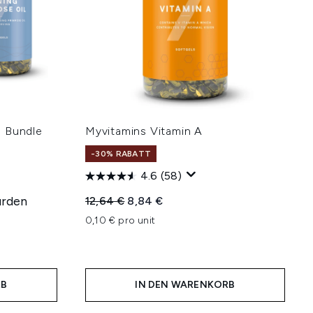
h Bundle
Myvitamins Vitamin A
-30% RABATT
4.6
(58)
urden
Unverbindliche Preisempfehlung:
Aktueller Preis:
12,64 €
8,84 €
0,10 € pro unit
hlung:
RB
IN DEN WARENKORB