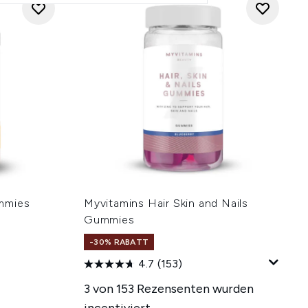
mmies
Myvitamins Hair Skin and Nails
Gummies
-30% RABATT
4.7
(153)
hlung:
3 von 153 Rezensenten wurden