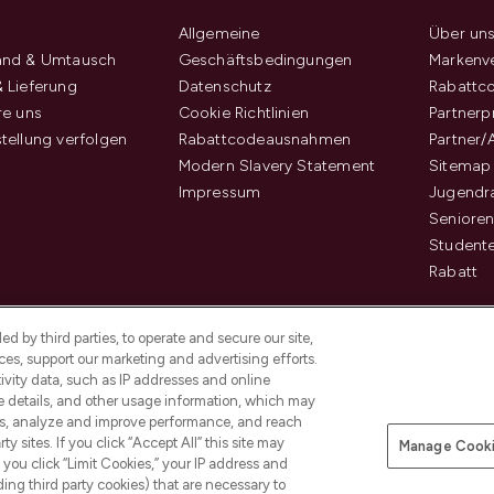
Allgemeine
Über un
and & Umtausch
Geschäftsbedingungen
Markenve
 Lieferung
Datenschutz
Rabattc
re uns
Cookie Richtlinien
Partner
tellung verfolgen
Rabattcodeausnahmen
Partner/
Modern Slavery Statement
Sitemap
Impressum
Jugendr
Senioren
Student
Rabatt
d by third parties, to operate and secure our site,
es, support our marketing and advertising efforts.
ivity data, such as IP addresses and online
ce details, and other usage information, which may
es, analyze and improve performance, and reach
Pay Securely With
y sites. If you click “Accept All” this site may
Manage Cooki
f you click “Limit Cookies,” your IP address and
ding third party cookies) that are necessary to