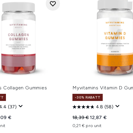
s Collagen Gummies
Myvitamins Vitamin D Gu
TT
-30% RABATT
4.4
(37)
4.8
(58)
iche Preisempfehlung:
tueller Preis:
Unverbindliche Preisempfe
Aktueller Preis:
,09 €
18,39 €
12,87 €
nit
0,21 € pro unit