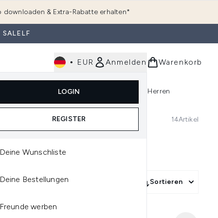
 downloaden & Extra-Rabatte erhalten*
 SALELF
•
EUR
Anmelden
Warenkorb
e
Haarpflege
Parfum
Körperpflege
Herren
LOGIN
rending)
ermenü Anmelden (K-Beauty)
Untermenü Anmelden (Kosmetik)
Untermenü Anmelden (Hautpflege)
Untermenü Anmelden (Haarpflege)
Untermenü Anmelden (Parfum)
REGISTER
14
Artikel
Deine Wunschliste
Deine Bestellungen
tegory
Mehr Filter +
Sortieren
Freunde werben