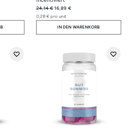
incentiviert
Unverbindliche Preisempfehlung:
Aktueller Preis:
24,14 €
16,89 €
0,28 € pro unit
RB
IN DEN WARENKORB