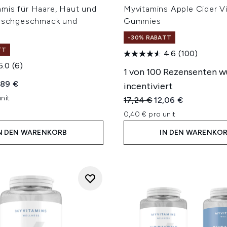
mis für Haare, Haut und
Myvitamins Apple Cider V
irschgeschmack und
Gummies
-30% RABATT
TT
4.6
(100)
5.0
(6)
1 von 100 Rezensenten w
iche Preisempfehlung:
ueller Preis:
,89 €
incentiviert
nit
Unverbindliche Preisempfe
Aktueller Preis:
17,24 €
12,06 €
0,40 € pro unit
N DEN WARENKORB
IN DEN WARENKO