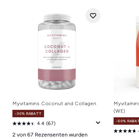
Myvitamins Coconut and Collagen
Myvitamin
(WE)
-30% RABATT
-50% RABA
4.4
(67)
2 von 67 Rezensenten wurden