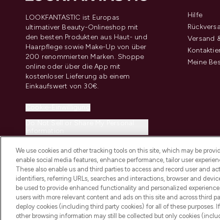
Hilfe
LOOKFANTASTIC ist Europas
Rückvers
ultimativer Beauty-Onlineshop mit
den besten Produkten aus Haut- und
Versand &
Haarpflege sowie Make-Up von über
Kontaktie
200 renommierten Marken. Shoppe
Meine Bes
online oder über die App mit
kostenloser Lieferung ab einem
Einkaufswert von 30€.
Cookie-Einwilligung
Do Not Sell or Share My Personal
Information
We use cookies and other tracking tools on this site, which may be provide
enable social media features, enhance performance, tailor user experienc
These also enable us and third parties to access and record user and act
identifiers, referring URLs, searches and interactions, browser and devi
be used to provide enhanced functionality and personalized experienc
2026 THG Beauty Europe GmbH Maximilianstrasse 54 80538 Munich
users with more relevant content and ads on this site and across third part
deploy cookies (including third party cookies) for all of these purposes. I
other browsing information may still be collected but only cookies (inclu