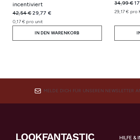
Unverbindl
Ak
34,99 €
17
incentiviert
29,17 € pro
Unverbindliche Preisempfehlung:
Aktueller Preis:
42,54 €
29,77 €
0,17 € pro unit
IN DEN WARENKORB
I
MELDE DICH FÜR UNSEREN NEWSLETTER A
HILFE &