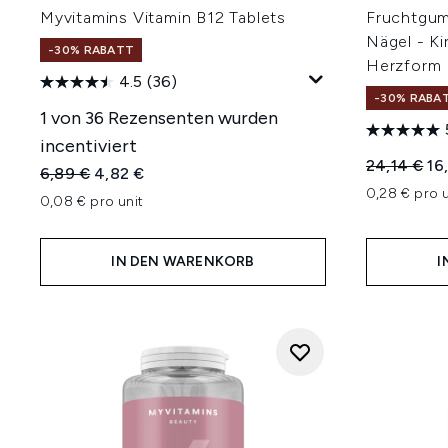
Myvitamins Vitamin B12 Tablets
Fruchtgum
Nägel - K
-30% RABATT
Herzform
4.5
(36)
-30% RABA
1 von 36 Rezensenten wurden
incentiviert
Unverbindl
Akt
24,14 €
16
Unverbindliche Preisempfehlung:
Aktueller Preis:
6,89 €
4,82 €
0,28 € pro u
0,08 € pro unit
IN DEN WARENKORB
I