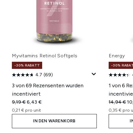
Myvitamins Retinol Softgels
Energy
-30% RABATT
-30% RABA
4.7
(69)
3 von 69 Rezensenten wurden
1 von 6 R
incentiviert
incentivie
Unverbindliche Preisempfehlung:
Aktueller Preis:
Unverbindl
Ak
9,19 €
6,43 €
14,94 €
10
0,21 € pro unit
0,35 € pro u
IN DEN WARENKORB
I