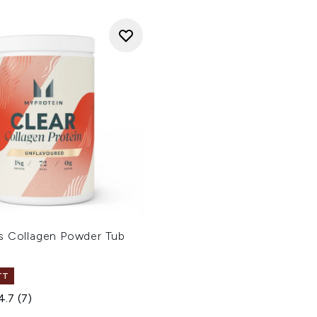
s Collagen Powder Tub
TT
4.7
(7)