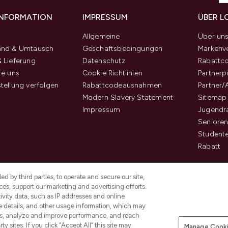
 INFORMATION
IMPRESSUM
ÜBER L
Allgemeine
Über un
and & Umtausch
Geschäftsbedingungen
Markenve
 Lieferung
Datenschutz
Rabattc
re uns
Cookie Richtlinien
Partner
tellung verfolgen
Rabattcodeausnahmen
Partner/
Modern Slavery Statement
Sitemap
Impressum
Jugendr
Senioren
Student
Rabatt
d by third parties, to operate and secure our site,
es, support our marketing and advertising efforts.
ivity data, such as IP addresses and online
ce details, and other usage information, which may
es, analyze and improve performance, and reach
Pay Securely With
y sites. If you click “Accept All” this site may
Manage Cooki