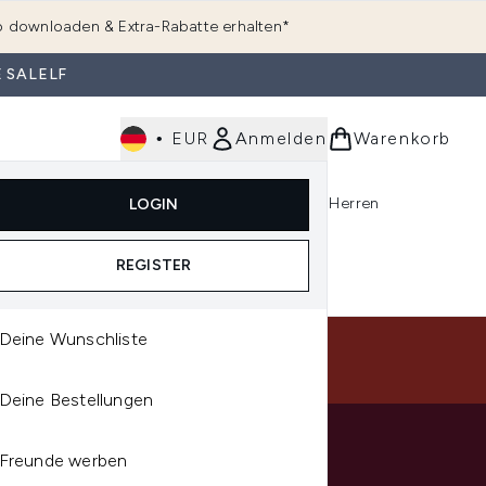
 downloaden & Extra-Rabatte erhalten*
 SALELF
•
EUR
Anmelden
Warenkorb
e
Haarpflege
Parfum
Körperpflege
Herren
LOGIN
rending)
ermenü Anmelden (K-Beauty)
Untermenü Anmelden (Kosmetik)
Untermenü Anmelden (Hautpflege)
Untermenü Anmelden (Haarpflege)
Untermenü Anmelden (Parfum)
REGISTER
Deine Wunschliste
 UNS
Deine Bestellungen
Freunde werben