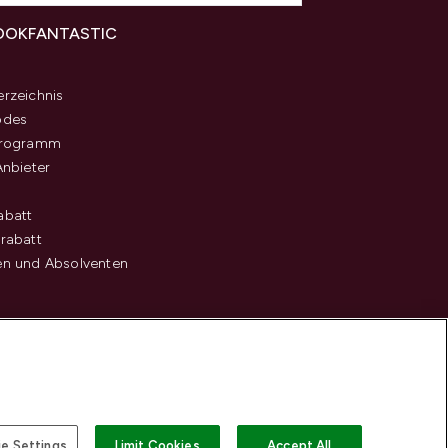
OOKFANTASTIC
s
rzeichnis
odes
programm
Anbieter
abatt
rabatt
en und Absolventen
e Settings
Limit Cookies
Accept All