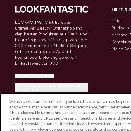
HILFE &
Hilfe
LOOKFANTASTIC ist Europas
Rückvers
ultimativer Beauty-Onlineshop mit
den besten Produkten aus Haut- und
Versand &
Haarpflege sowie Make-Up von über
Kontaktie
200 renommierten Marken. Shoppe
Meine Bes
online oder über die App mit
kostenloser Lieferung ab einem
Einkaufswert von 30€.
Cookie-Einwilligung
Do Not Sell or Share My Personal
Information
We use cookies and other tracking tools on this site, which may be provide
enable social media features, enhance performance, tailor user experienc
These also enable us and third parties to access and record user and act
identifiers, referring URLs, searches and interactions, browser and devi
be used to provide enhanced functionality and personalized experienc
2026 THG Beauty Europe GmbH Maximilianstrasse 54 80538 Munich
users with more relevant content and ads on this site and across third part