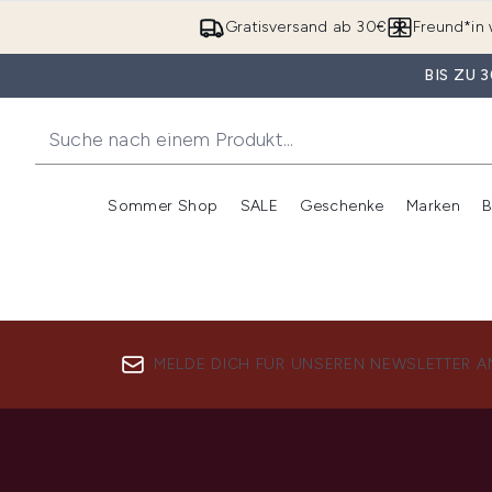
Gratisversand ab 30€
Freund*in 
BIS ZU
Sommer Shop
SALE
Geschenke
Marken
B
Untermenü Anmelden (Somme
Untermenü Anme
MELDE DICH FÜR UNSEREN NEWSLETTER A