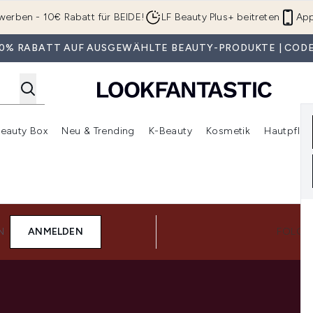
Zum Hauptinhalt springen
werben - 10€ Rabatt für BEIDE!
LF Beauty Plus+ beitreten
App
 30% RABATT AUF AUSGEWÄHLTE BEAUTY-PRODUKTE | CODE
eauty Box
Neu & Trending
K-Beauty
Kosmetik
Hautpfleg
r Shop)
lden (SALE)
Untermenü Anmelden (Geschenke)
Untermenü Anmelden (Marken)
Untermenü Anmelden (Beauty Box)
Untermenü Anmelden (Neu & T
Unt
N
ANMELDEN
FOLGE