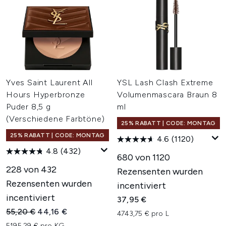
Yves Saint Laurent All
YSL Lash Clash Extreme
Hours Hyperbronze
Volumenmascara Braun 8
Puder 8,5 g
ml
(Verschiedene Farbtöne)
25% RABATT | CODE: MONTAG
25% RABATT | CODE: MONTAG
4.6
(1120)
4.8
(432)
680 von 1120
228 von 432
Rezensenten wurden
Rezensenten wurden
incentiviert
incentiviert
37,95 €
Unverbindliche Preisempfehlung:
Aktueller Preis:
55,20 €
44,16 €
4743,75 € pro L
5195,29 € pro KG