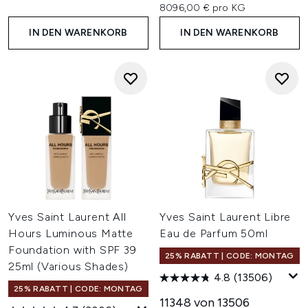
8096,00 € pro KG
IN DEN WARENKORB
IN DEN WARENKORB
Yves Saint Laurent All
Yves Saint Laurent Libre
Hours Luminous Matte
Eau de Parfum 50ml
Foundation with SPF 39
25% RABATT | CODE: MONTAG
25ml (Various Shades)
4.8
(13506)
25% RABATT | CODE: MONTAG
11348 von 13506