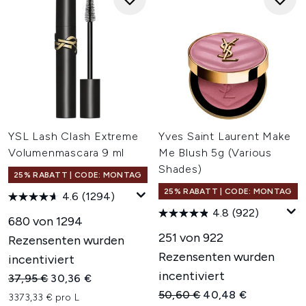
YSL Lash Clash Extreme
Yves Saint Laurent Make
Volumenmascara 9 ml
Me Blush 5g (Various
Shades)
25% RABATT | CODE: MONTAG
25% RABATT | CODE: MONTAG
4.6
(1294)
4.8
(922)
680 von 1294
251 von 922
Rezensenten wurden
Rezensenten wurden
incentiviert
incentiviert
Unverbindliche Preisempfehlung:
Aktueller Preis:
37,95 €
30,36 €
Unverbindliche Preisempfehl
Aktueller Preis:
50,60 €
40,48 €
3373,33 € pro L