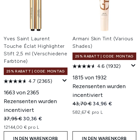
Yves Saint Laurent
Armani Skin Tint (Various
Touche Éclat Highlighter
Shades)
Stift 2,5 ml (Verschiedene
25% RABATT | CODE: MONTAG
Farbtöne)
4.6
(1932)
25% RABATT | CODE: MONTAG
1815 von 1932
4.7
(2365)
Rezensenten wurden
1663 von 2365
incentiviert
Rezensenten wurden
Unverbindliche Preisempfehl
Aktueller Preis:
43,70 €
34,96 €
incentiviert
582,67 € pro L
Unverbindliche Preisempfehlung:
Aktueller Preis:
37,95 €
30,36 €
12144,00 € pro L
IN DEN WARENKORB
IN DEN WARENKORB