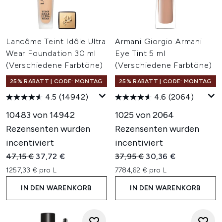
Lancôme Teint Idôle Ultra
Armani Giorgio Armani
Wear Foundation 30 ml
Eye Tint 5 ml
(Verschiedene Farbtöne)
(Verschiedene Farbtöne)
25% RABATT | CODE: MONTAG
25% RABATT | CODE: MONTAG
4.5
(14942)
4.6
(2064)
10483 von 14942
1025 von 2064
Rezensenten wurden
Rezensenten wurden
incentiviert
incentiviert
Unverbindliche Preisempfehlung:
Aktueller Preis:
Unverbindliche Preisempfehl
Aktueller Preis:
47,15 €
37,72 €
37,95 €
30,36 €
1257,33 € pro L
7784,62 € pro L
IN DEN WARENKORB
IN DEN WARENKORB