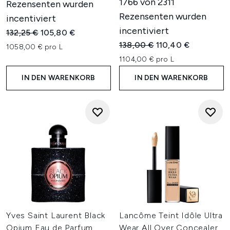
1766 von 2311
Rezensenten wurden
Rezensenten wurden
incentiviert
incentiviert
Unverbindliche Preisempfehlung:
Aktueller Preis:
132,25 €
105,80 €
Unverbindliche Preisempfehl
Aktueller Preis:
138,00 €
110,40 €
1058,00 € pro L
1104,00 € pro L
IN DEN WARENKORB
IN DEN WARENKORB
Yves Saint Laurent Black
Lancôme Teint Idôle Ultra
Opium Eau de Parfum
Wear All Over Concealer