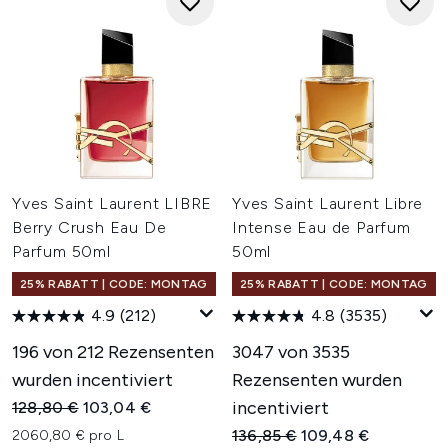
Yves Saint Laurent LIBRE
Yves Saint Laurent Libre
Berry Crush Eau De
Intense Eau de Parfum
Parfum 50ml
50ml
25% RABATT | CODE: MONTAG
25% RABATT | CODE: MONTAG
4.9
(212)
4.8
(3535)
196 von 212 Rezensenten
3047 von 3535
wurden incentiviert
Rezensenten wurden
Unverbindliche Preisempfehlung:
Aktueller Preis:
incentiviert
128,80 €
103,04 €
Unverbindliche Preisempfehl
Aktueller Preis:
136,85 €
109,48 €
2060,80 € pro L