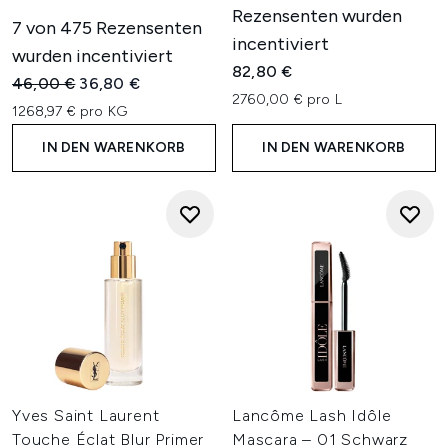
Rezensenten wurden
7 von 475 Rezensenten
incentiviert
wurden incentiviert
82,80 €
Unverbindliche Preisempfehlung:
Aktueller Preis:
46,00 €
36,80 €
2760,00 € pro L
1268,97 € pro KG
IN DEN WARENKORB
IN DEN WARENKORB
Yves Saint Laurent
Lancôme Lash Idôle
Touche Éclat Blur Primer
Mascara – 01 Schwarz