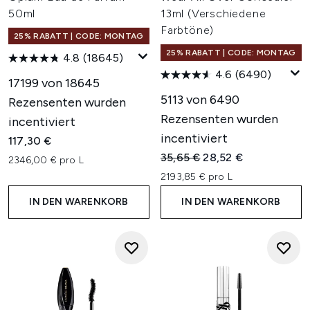
50ml
13ml (Verschiedene
Farbtöne)
25% RABATT | CODE: MONTAG
25% RABATT | CODE: MONTAG
4.8
(18645)
4.6
(6490)
17199 von 18645
5113 von 6490
Rezensenten wurden
Rezensenten wurden
incentiviert
incentiviert
117,30 €
Unverbindliche Preisempfehl
Aktueller Preis:
35,65 €
28,52 €
2346,00 € pro L
2193,85 € pro L
IN DEN WARENKORB
IN DEN WARENKORB