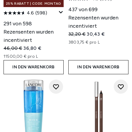
25% RABATT | CODE: MONTAG
437 von 699
4.6
(598)
Rezensenten wurden
291 von 598
incentiviert
Rezensenten wurden
Unverbindliche Preisempfehl
Aktueller Preis:
32,20 €
30,43 €
incentiviert
3803,75 € pro L
Unverbindliche Preisempfehlung:
Aktueller Preis:
46,00 €
36,80 €
11500,00 € pro L
IN DEN WARENKORB
IN DEN WARENKORB