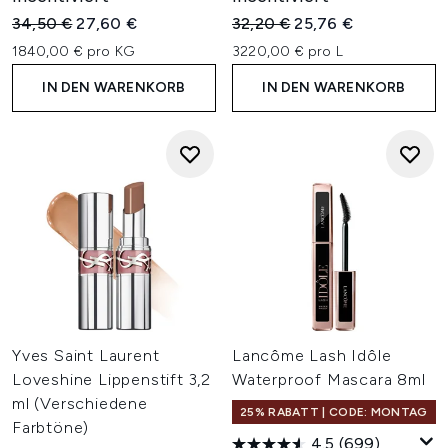
Unverbindliche Preisempfehlung:
Aktueller Preis:
Unverbindliche Preisempfehl
Aktueller Preis:
34,50 €
27,60 €
32,20 €
25,76 €
1840,00 € pro KG
3220,00 € pro L
IN DEN WARENKORB
IN DEN WARENKORB
Yves Saint Laurent
Lancôme Lash Idôle
Loveshine Lippenstift 3,2
Waterproof Mascara 8ml
ml (Verschiedene
25% RABATT | CODE: MONTAG
Farbtöne)
4.5
(699)