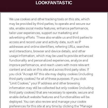
LOOKFANTASTIC ist Europas ultimativer
Beauty-Onlineshop mit den besten
We use cookies and other tracking tools on this site, which
Produkten aus Haut- und Haarpflege
may be provided by third parties, to operate and secure our
sowie Make-Up von über 200
site, enable social media features, enhance performance,
renommierten Marken. Shoppe online
tailor user experiences, support our marketing and
oder über die App mit kostenloser
advertising efforts. These also enable us and third parties to
access and record user and activity data, such as IP
Lieferung ab einem Einkaufswert von 30€.
addresses and online identifiers, referring URLs, searches
and interactions, browser and device details, and other
Cookie-Einwilligung
usage information, which may be used to provide enhanced
Do Not Sell or Share My Personal
functionality and personalized experiences, analyze and
Information
improve performance, and reach users with more relevant
content and ads on this site and across third party sites. If
you click “Accept All” this site may deploy cookies (including
HILFE & INFORMATION
third party cookies) for all of these purposes. If you click
“Limit Cookies,” your IP address and other browsing
information may still be collected but only cookies (including
IMPRESSUM
third party cookies) that are necessary to operate, secure and
enable default website features and functionalities will be
deployed. You can also review and manage your cookie
ÜBER LOOKFANTASTIC
preferences for this site at any time by clicking the “Manage