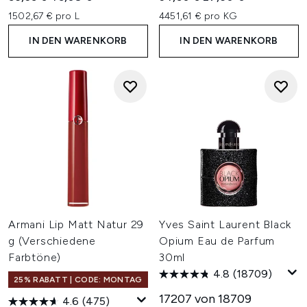
1502,67 € pro L
4451,61 € pro KG
IN DEN WARENKORB
IN DEN WARENKORB
Armani Lip Matt Natur 29
Yves Saint Laurent Black
g (Verschiedene
Opium Eau de Parfum
Farbtöne)
30ml
4.8
(18709)
25% RABATT | CODE: MONTAG
17207 von 18709
4.6
(475)