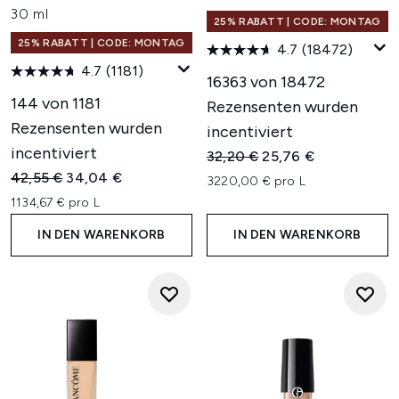
30 ml
25% RABATT | CODE: MONTAG
25% RABATT | CODE: MONTAG
4.7
(18472)
4.7
(1181)
16363 von 18472
144 von 1181
Rezensenten wurden
Rezensenten wurden
incentiviert
incentiviert
Unverbindliche Preisempfehl
Aktueller Preis:
32,20 €
25,76 €
Unverbindliche Preisempfehlung:
Aktueller Preis:
42,55 €
34,04 €
3220,00 € pro L
1134,67 € pro L
IN DEN WARENKORB
IN DEN WARENKORB