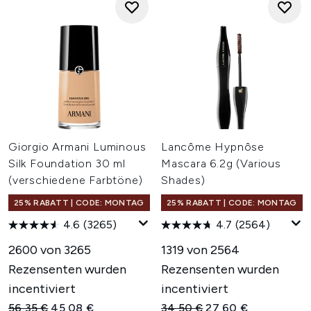
Giorgio Armani Luminous
Lancôme Hypnôse
Silk Foundation 30 ml
Mascara 6.2g (Various
(verschiedene Farbtöne)
Shades)
25% RABATT | CODE: MONTAG
25% RABATT | CODE: MONTAG
4.6
(3265)
4.7
(2564)
2600 von 3265
1319 von 2564
Rezensenten wurden
Rezensenten wurden
incentiviert
incentiviert
Unverbindliche Preisempfehlung:
Aktueller Preis:
Unverbindliche Preisempfehl
Aktueller Preis:
56,35 €
45,08 €
34,50 €
27,60 €