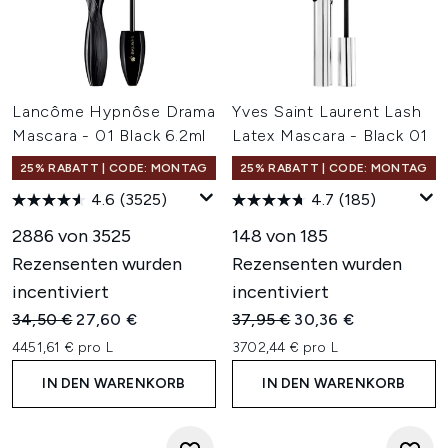
Lancôme Hypnôse Drama
Yves Saint Laurent Lash
Mascara - 01 Black 6.2ml
Latex Mascara - Black 01
25% RABATT | CODE: MONTAG
25% RABATT | CODE: MONTAG
4.6
(3525)
4.7
(185)
2886 von 3525
148 von 185
Rezensenten wurden
Rezensenten wurden
incentiviert
incentiviert
Unverbindliche Preisempfehlung:
Aktueller Preis:
Unverbindliche Preisempfehl
Aktueller Preis:
34,50 €
27,60 €
37,95 €
30,36 €
4451,61 € pro L
3702,44 € pro L
IN DEN WARENKORB
IN DEN WARENKORB