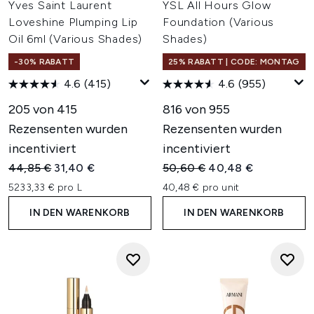
Yves Saint Laurent
YSL All Hours Glow
Loveshine Plumping Lip
Foundation (Various
Oil 6ml (Various Shades)
Shades)
-30% RABATT
25% RABATT | CODE: MONTAG
4.6
(415)
4.6
(955)
205 von 415
816 von 955
Rezensenten wurden
Rezensenten wurden
incentiviert
incentiviert
Unverbindliche Preisempfehlung:
Aktueller Preis:
Unverbindliche Preisempfehl
Aktueller Preis:
44,85 €
31,40 €
50,60 €
40,48 €
5233,33 € pro L
40,48 € pro unit
IN DEN WARENKORB
IN DEN WARENKORB