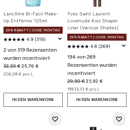
Lancôme Bi-Facil Make-
Yves Saint Laurent
Up Entferner 125ml
Lovenude Kiss Shaper
Liner (Various Shades)
25% RABATT | CODE: MONTAG
25% RABATT | CODE: MONTAG
4.9
(319)
4.8
(269)
2 von 319 Rezensenten
194 von 269
wurden incentiviert
Rezensenten wurden
Unverbindliche Preisempfehlung:
Aktueller Preis:
32,20 €
25,76 €
incentiviert
206,08 € pro L
Unverbindliche Preisempfehl
Aktueller Preis:
29,90 €
23,92 €
19933,33 € pro L
IN DEN WARENKORB
IN DEN WARENKORB