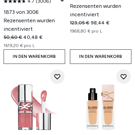
4.7
(3006)
Rezensenten wurden
1873 von 3006
incentiviert
Rezensenten wurden
Unverbindliche Preisempfehl
Aktueller Preis:
123,05 €
98,44 €
incentiviert
1968,80 € pro L
Unverbindliche Preisempfehlung:
Aktueller Preis:
50,60 €
40,48 €
1619,20 € pro L
IN DEN WARENKORB
IN DEN WARENKORB