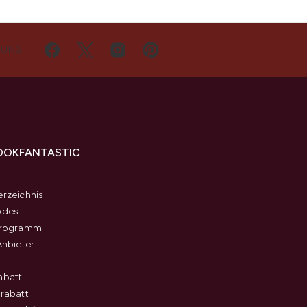
 UNS
OOKFANTASTIC
s
rzeichnis
odes
programm
Anbieter
abatt
rabatt