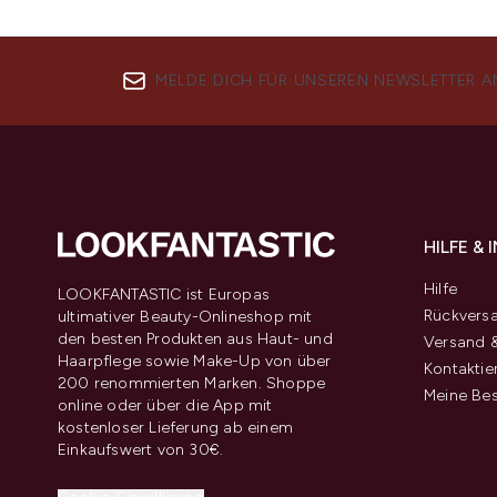
MELDE DICH FÜR UNSEREN NEWSLETTER A
HILFE &
Hilfe
LOOKFANTASTIC ist Europas
Rückvers
ultimativer Beauty-Onlineshop mit
den besten Produkten aus Haut- und
Versand &
Haarpflege sowie Make-Up von über
Kontaktie
200 renommierten Marken. Shoppe
Meine Bes
online oder über die App mit
kostenloser Lieferung ab einem
Einkaufswert von 30€.