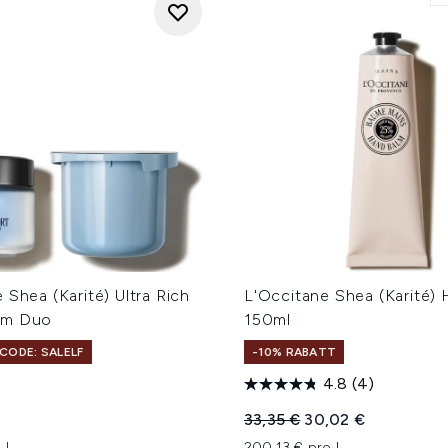
 Shea (Karité) Ultra Rich
L'Occitane Shea (Karité)
am Duo
150ml
CODE: SALELF
-10% RABATT
4.8
(4)
Unverbindliche Preisempfe
Aktueller Preis:
33,35 €
30,02 €
 L
200,13 € pro L