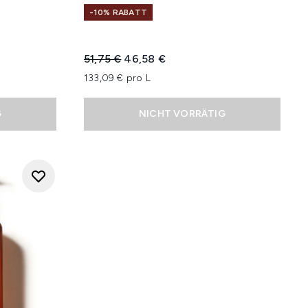
-10% RABATT
Unverbindliche Preisempfehlung:
Aktueller Preis:
51,75 €
46,58 €
133,09 € pro L
G
NICHT VORRÄTIG