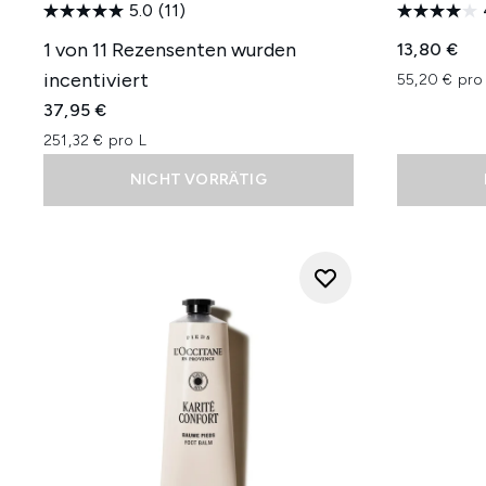
5.0
(11)
1 von 11 Rezensenten wurden
13,80 €
incentiviert
55,20 € pro
37,95 €
251,32 € pro L
NICHT VORRÄTIG