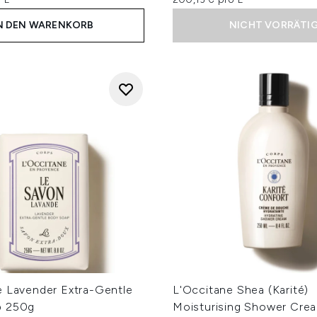
N DEN WARENKORB
NICHT VORRÄTI
e Lavender Extra-Gentle
L'Occitane Shea (Karité)
p 250g
Moisturising Shower Cre