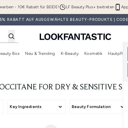
Zum Hauptinhalt springen
werben - 10€ Rabatt für BEIDE!
LF Beauty Plus+ beitreten
App
 35% RABATT AUF AUSGEWÄHLTE BEAUTY-PRODUKTE | CODE
eauty Box
Neu & Trending
K-Beauty
Kosmetik
Hautpfleg
r Shop)
lden (SALE)
Untermenü Anmelden (Geschenke)
Untermenü Anmelden (Marken)
Untermenü Anmelden (Beauty Box)
Untermenü Anmelden (Neu & T
Unt
'OCCITANE FOR DRY & SENSITIVE SK
Key Ingredients
Beauty Formulation