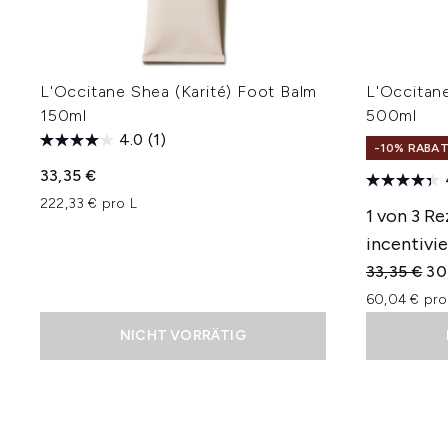
L'Occitane Shea (Karité) Foot Balm
L'Occitan
150ml
500ml
4.0
(1)
-10% RABA
33,35 €
222,33 € pro L
1 von 3 R
incentivie
Unverbindl
Akt
33,35 €
30
60,04 € pro
NICHT VORRÄTIG