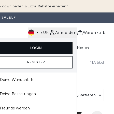
 downloaden & Extra-Rabatte erhalten*
 SALELF
•
EUR
Anmelden
Warenkorb
e
Haarpflege
Parfum
Körperpflege
Herren
LOGIN
rending)
ermenü Anmelden (K-Beauty)
Untermenü Anmelden (Kosmetik)
Untermenü Anmelden (Hautpflege)
Untermenü Anmelden (Haarpflege)
Untermenü Anmelden (Parfum)
REGISTER
11
Artikel
IN
Deine Wunschliste
Deine Bestellungen
Mehr Filter +
Sortieren
Freunde werben