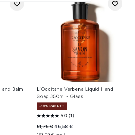
 Hand Balm
L'Occitane Verbena Liquid Hand
Soap 350ml - Glass
-10% RABATT
5.0
(1)
hlung:
Unverbindliche Preisempfehlung:
Aktueller Preis:
51,75 €
46,58 €
133,09 € pro L