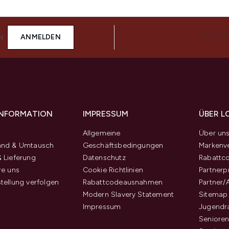
N
ANMELDEN
FOLGE
 INFORMATION
IMPRESSUM
ÜBER L
Allgemeine
Über un
and & Umtausch
Geschäftsbedingungen
Markenve
 Lieferung
Datenschutz
Rabattc
re uns
Cookie Richtlinien
Partner
tellung verfolgen
Rabattcodeausnahmen
Partner/
Modern Slavery Statement
Sitemap
Impressum
Jugendr
Senioren