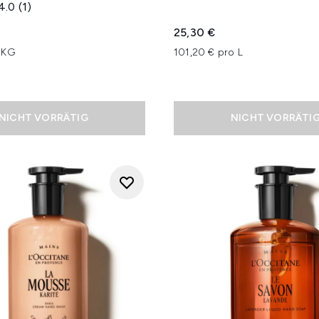
4.0
(1)
25,30 €
 KG
101,20 € pro L
NICHT VORRÄTIG
NICHT VORRÄTI