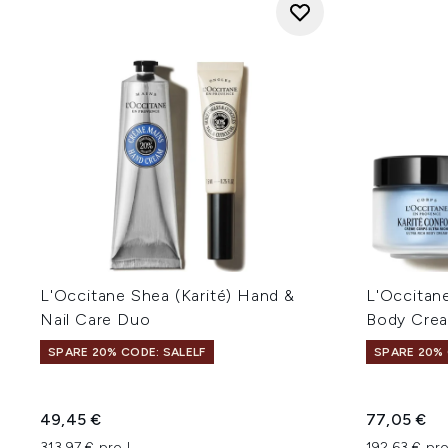
L'Occitane Shea (Karité) Hand &
L'Occitane
Nail Care Duo
Body Cre
SPARE 20% CODE: SALELF
SPARE 20% 
49,45 €
77,05 €
313,97 € pro L
192,63 € pro