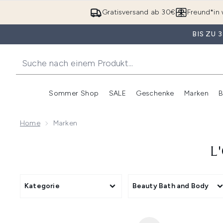
Gratisversand ab 30€
Freund*in 
BIS ZU
Sommer Shop
SALE
Geschenke
Marken
B
Untermenü Anmelden (Somme
Untermenü Anme
Home
Marken
L
Kategorie
Beauty Bath and Body