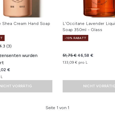
e Shea Cream Hand Soap
L'Occitane Lavender Liqu
Soap 350ml - Glass
TT
-10% RABATT
4.3
(3)
ezensenten wurden
Unverbindliche Preisempfe
Aktueller Preis:
51,75 €
46,58 €
rt
133,09 € pro L
iche Preisempfehlung:
ueller Preis:
,02 €
 L
NICHT VORRÄTIG
NICHT VORRÄTI
Seite 1 von 1