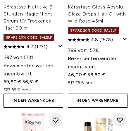
Kérastase Nutritive 8-
Kérastase Gloss Absolu
Stunden Magic Night-
Glaze Drops Hair Oil with
Serum für Trockenes
Wild Rose 45ml
Haar 90 ml
SPARE 20% CODE: SALELF
SPARE 20% CODE: SALELF
4.8
(1578)
4.7
(1231)
799 von 1578
297 von 1231
Rezensenten wurden
Rezensenten wurden
incentiviert
incentiviert
Unverbindliche Preisempfehl
Aktueller Preis:
46,00 €
36,80 €
Unverbindliche Preisempfehlung:
Aktueller Preis:
59,80 €
56,51 €
817,78 € pro L
627,89 € pro L
IN DEN WARENKORB
IN DEN WARENKORB