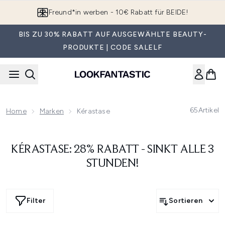
Zum Hauptinhalt springen
Freund*in werben - 10€ Rabatt für BEIDE!
BIS ZU 30% RABATT AUF AUSGEWÄHLTE BEAUTY-
PRODUKTE | CODE SALELF
65
Artikel
Home
Marken
Kérastase
KÉRASTASE: 28% RABATT - SINKT ALLE 3
STUNDEN!
Filter
Sortieren