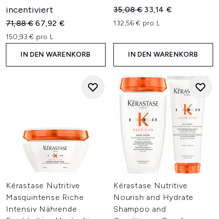
incentiviert
Unverbindliche Preisempfehl
Aktueller Preis:
35,08 €
33,14 €
Unverbindliche Preisempfehlung:
Aktueller Preis:
71,88 €
67,92 €
132,56 € pro L
150,93 € pro L
IN DEN WARENKORB
IN DEN WARENKORB
Kérastase Nutritive
Kérastase Nutritive
Masquintense Riche
Nourish and Hydrate
Intensiv Nährende
Shampoo and