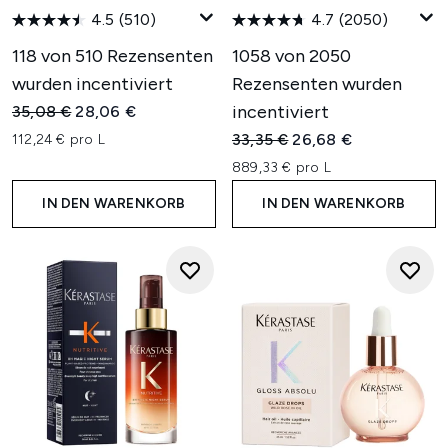
4.5
(510)
4.7
(2050)
118 von 510 Rezensenten
1058 von 2050
wurden incentiviert
Rezensenten wurden
Unverbindliche Preisempfehlung:
Aktueller Preis:
incentiviert
35,08 €
28,06 €
Unverbindliche Preisempfehl
Aktueller Preis:
33,35 €
26,68 €
112,24 € pro L
889,33 € pro L
IN DEN WARENKORB
IN DEN WARENKORB