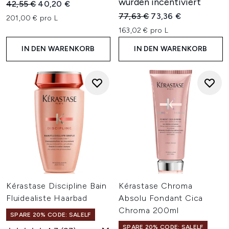
wurden incentiviert
Unverbindliche Preisempfehlung:
Aktueller Preis:
42,55 €
40,20 €
Unverbindliche Preisempfehl
Aktueller Preis:
77,63 €
73,36 €
201,00 € pro L
163,02 € pro L
IN DEN WARENKORB
IN DEN WARENKORB
Kérastase Discipline Bain
Kérastase Chroma
Fluidealiste Haarbad
Absolu Fondant Cica
Chroma 200ml
SPARE 20% CODE: SALELF
SPARE 20% CODE: SALELF