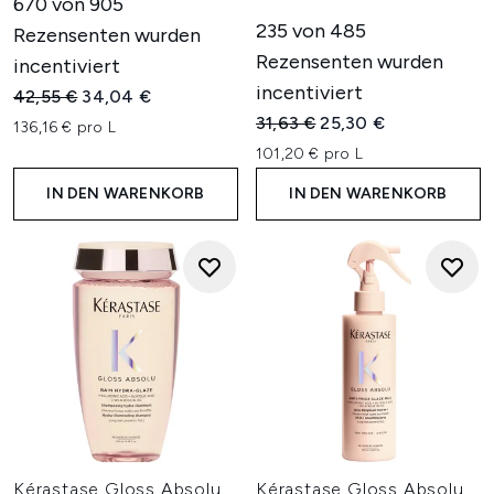
670 von 905
235 von 485
Rezensenten wurden
Rezensenten wurden
incentiviert
incentiviert
Unverbindliche Preisempfehlung:
Aktueller Preis:
42,55 €
34,04 €
Unverbindliche Preisempfehl
Aktueller Preis:
31,63 €
25,30 €
136,16 € pro L
101,20 € pro L
IN DEN WARENKORB
IN DEN WARENKORB
Kérastase Gloss Absolu
Kérastase Gloss Absolu