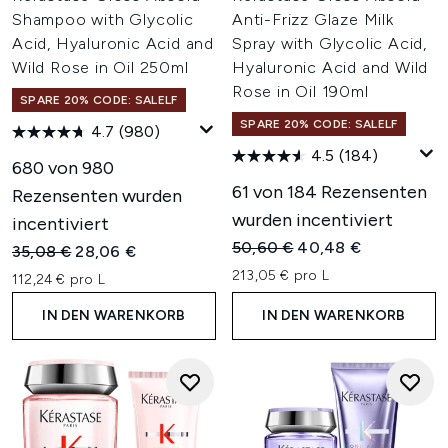
Shampoo with Glycolic
Anti-Frizz Glaze Milk
Acid, Hyaluronic Acid and
Spray with Glycolic Acid,
Wild Rose in Oil 250ml
Hyaluronic Acid and Wild
Rose in Oil 190ml
SPARE 20% CODE: SALELF
SPARE 20% CODE: SALELF
4.7
(980)
4.5
(184)
680 von 980
61 von 184 Rezensenten
Rezensenten wurden
wurden incentiviert
incentiviert
Unverbindliche Preisempfehl
Aktueller Preis:
50,60 €
40,48 €
Unverbindliche Preisempfehlung:
Aktueller Preis:
35,08 €
28,06 €
213,05 € pro L
112,24 € pro L
IN DEN WARENKORB
IN DEN WARENKORB