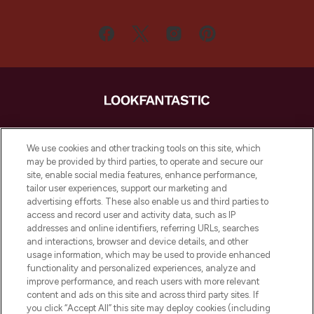
LOOKFANTASTIC ist Europas ultimativer
Beauty-Onlineshop mit den besten
We use cookies and other tracking tools on this site, which
Produkten aus Haut- und Haarpflege
may be provided by third parties, to operate and secure our
sowie Make-Up von über 200
site, enable social media features, enhance performance,
renommierten Marken. Shoppe online
tailor user experiences, support our marketing and
oder über die App mit kostenloser
advertising efforts. These also enable us and third parties to
access and record user and activity data, such as IP
Lieferung ab einem Einkaufswert von 30€.
addresses and online identifiers, referring URLs, searches
and interactions, browser and device details, and other
Cookie-Einwilligung
usage information, which may be used to provide enhanced
Do Not Sell or Share My Personal
functionality and personalized experiences, analyze and
Information
improve performance, and reach users with more relevant
content and ads on this site and across third party sites. If
you click “Accept All” this site may deploy cookies (including