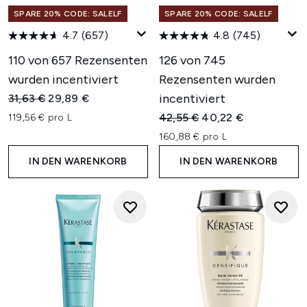
SPARE 20% CODE: SALELF
SPARE 20% CODE: SALELF
4.7
(657)
4.8
(745)
110 von 657 Rezensenten
126 von 745
wurden incentiviert
Rezensenten wurden
Unverbindliche Preisempfehlung:
Aktueller Preis:
incentiviert
31,63 €
29,89 €
Unverbindliche Preisempfehl
Aktueller Preis:
42,55 €
40,22 €
119,56 € pro L
160,88 € pro L
IN DEN WARENKORB
IN DEN WARENKORB