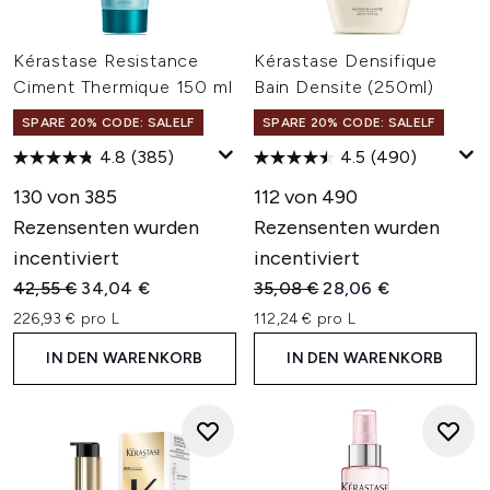
Kérastase Resistance
Kérastase Densifique
Ciment Thermique 150 ml
Bain Densite (250ml)
SPARE 20% CODE: SALELF
SPARE 20% CODE: SALELF
4.8
(385)
4.5
(490)
130 von 385
112 von 490
Rezensenten wurden
Rezensenten wurden
incentiviert
incentiviert
Unverbindliche Preisempfehlung:
Aktueller Preis:
Unverbindliche Preisempfehl
Aktueller Preis:
42,55 €
34,04 €
35,08 €
28,06 €
226,93 € pro L
112,24 € pro L
IN DEN WARENKORB
IN DEN WARENKORB