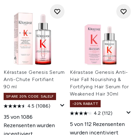
Kérastase Genesis Serum
Kérastase Genesis Anti-
Anti-Chute Fortifiant
Hair Fall Nourishing &
90 ml
Fortifying Hair Serum for
Weakened Hair 30ml
SPARE 20% CODE: SALELF
-20% RABATT
4.5
(1086)
4.2
(112)
35 von 1086
5 von 112 Rezensenten
Rezensenten wurden
wurden incentiviert
incentiviert