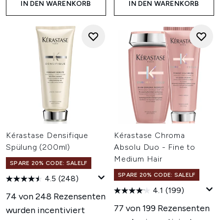
IN DEN WARENKORB
IN DEN WARENKORB
Kérastase Densifique
Kérastase Chroma
Spülung (200ml)
Absolu Duo - Fine to
Medium Hair
SPARE 20% CODE: SALELF
SPARE 20% CODE: SALELF
4.5
(248)
4.1
(199)
74 von 248 Rezensenten
77 von 199 Rezensenten
wurden incentiviert