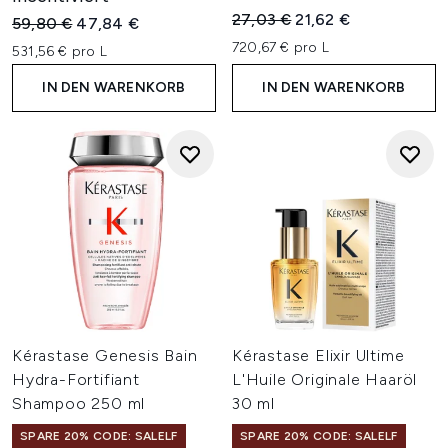
Unverbindliche Preisempfehl
Aktueller Preis:
27,03 €
21,62 €
Unverbindliche Preisempfehlung:
Aktueller Preis:
59,80 €
47,84 €
720,67 € pro L
531,56 € pro L
IN DEN WARENKORB
IN DEN WARENKORB
Kérastase Genesis Bain
Kérastase Elixir Ultime
Hydra-Fortifiant
L'Huile Originale Haaröl
Shampoo 250 ml
30 ml
SPARE 20% CODE: SALELF
SPARE 20% CODE: SALELF