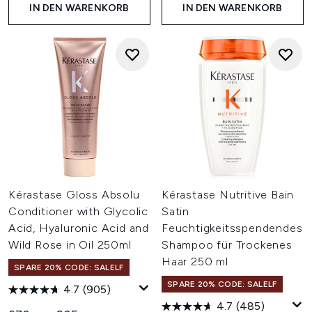
IN DEN WARENKORB
IN DEN WARENKORB
Kérastase Gloss Absolu
Kérastase Nutritive Bain
Conditioner with Glycolic
Satin
Acid, Hyaluronic Acid and
Feuchtigkeitsspendendes
Wild Rose in Oil 250ml
Shampoo für Trockenes
Haar 250 ml
SPARE 20% CODE: SALELF
SPARE 20% CODE: SALELF
4.7
(905)
4.7
(485)