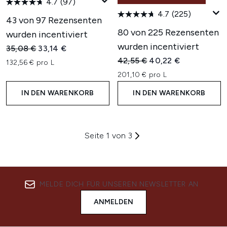
4.7
(97)
4.7
(225)
43 von 97 Rezensenten
80 von 225 Rezensenten
wurden incentiviert
wurden incentiviert
Unverbindliche Preisempfehlung:
Aktueller Preis:
35,08 €
33,14 €
Unverbindliche Preisempfehl
Aktueller Preis:
42,55 €
40,22 €
132,56 € pro L
201,10 € pro L
IN DEN WARENKORB
IN DEN WARENKORB
Seite 1 von 3
MELDE DICH FÜR UNSEREN NEWSLETTER AN
ANMELDEN