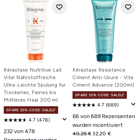
Kérastase Nutritive Lait
Kérastase Resistance
Vital Nährstoffreiche
Ciment Anti-Usure - Vita
Ultra-Leichte Spülung für
Ciment Advance (200ml)
Trockenes, Feines bis
SPARE 20% CODE: SALELF
Mittleres Haar 200 ml
4.7
(689)
SPARE 20% CODE: SALELF
86 von 689 Rezensenten
4.7
(478)
wurden incentiviert
232 von 478
Unverbindliche Preisempfehl
Aktueller Preis:
40,25 €
32,20 €