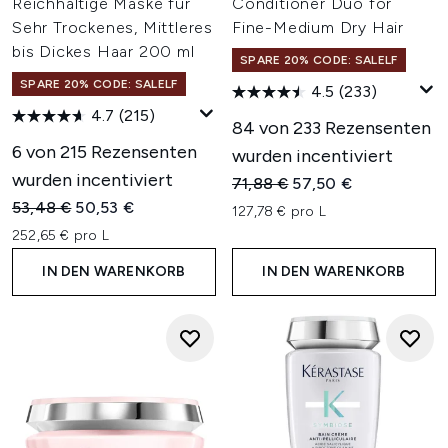
Reichhaltige Maske für
Conditioner Duo for
Sehr Trockenes, Mittleres
Fine-Medium Dry Hair
bis Dickes Haar 200 ml
SPARE 20% CODE: SALELF
SPARE 20% CODE: SALELF
4.5
(233)
4.7
(215)
84 von 233 Rezensenten
6 von 215 Rezensenten
wurden incentiviert
wurden incentiviert
Unverbindliche Preisempfehl
Aktueller Preis:
71,88 €
57,50 €
Unverbindliche Preisempfehlung:
Aktueller Preis:
53,48 €
50,53 €
127,78 € pro L
252,65 € pro L
IN DEN WARENKORB
IN DEN WARENKORB