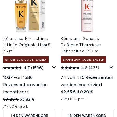
Kérastase Elixir Ultime
Kérastase Genesis
L'Huile Originale Haaröl
Defense Thermique
75 ml
Behandlung 150 ml
SPARE 20% CODE: SALELF
SPARE 20% CODE: SALELF
4.7
(1586)
4.6
(435)
1037 von 1586
74 von 435 Rezensenten
Rezensenten wurden
wurden incentiviert
incentiviert
Unverbindliche Preisempfehl
Aktueller Preis:
42,55 €
40,20 €
Unverbindliche Preisempfehlung:
Aktueller Preis:
67,28 €
53,82 €
268,00 € pro L
717,60 € pro L
IN DEN WARENKORB
IN DEN WARENKORB