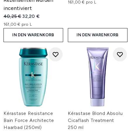
Rezensenten wurden
161,00 € pro L
incentiviert
Unverbindliche Preisempfehlung:
Aktueller Preis:
40,25 €
32,20 €
161,00 € pro L
IN DEN WARENKORB
IN DEN WARENKORB
Kérastase Resistance
Kérastase Blond Absolu
Bain Force Architecte
Cicaflash Treatment
Haarbad (250ml)
250 ml