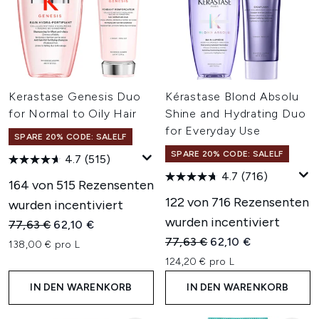
Kerastase Genesis Duo
Kérastase Blond Absolu
for Normal to Oily Hair
Shine and Hydrating Duo
for Everyday Use
SPARE 20% CODE: SALELF
SPARE 20% CODE: SALELF
4.7
(515)
4.7
(716)
164 von 515 Rezensenten
122 von 716 Rezensenten
wurden incentiviert
wurden incentiviert
Unverbindliche Preisempfehlung:
Aktueller Preis:
77,63 €
62,10 €
Unverbindliche Preisempfehl
Aktueller Preis:
77,63 €
62,10 €
138,00 € pro L
124,20 € pro L
IN DEN WARENKORB
IN DEN WARENKORB