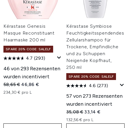
Kérastase Genesis
Kérastase Symbiose
Masque Reconstituant
Feuchtigkeitsspendendes
Haarmaske 200 ml
Zellularshampoo für
Trockene, Empfindliche
SPARE 20% CODE: SALELF
und zu Schuppen
4.7
(293)
Neigende Kopfhaut,
250 ml
46 von 293 Rezensenten
wurden incentiviert
SPARE 20% CODE: SALELF
Unverbindliche Preisempfehlung:
Aktueller Preis:
58,65 €
46,86 €
4.6
(273)
234,30 € pro L
57 von 273 Rezensenten
wurden incentiviert
Unverbindliche Preisempfehl
Aktueller Preis:
35,08 €
33,14 €
132,56 € pro L