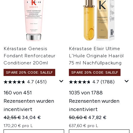
Kérastase Genesis
Kérastase Elixir Ultime
Fondant Renforcateur
L'Huile Originale Haaröl
Conditioner 200ml
75 ml Nachfüllpackung
SPARE 20% CODE: SALELF
SPARE 20% CODE: SALELF
4.7
(451)
4.7
(1788)
160 von 451
1035 von 1788
Rezensenten wurden
Rezensenten wurden
incentiviert
incentiviert
Unverbindliche Preisempfehlung:
Aktueller Preis:
Unverbindliche Preisempfehl
Aktueller Preis:
42,55 €
34,04 €
50,60 €
47,82 €
170,20 € pro L
637,60 € pro L