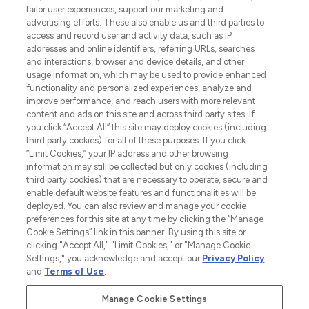
renommierten Marken. Shoppe online
tailor user experiences, support our marketing and
oder über die App mit kostenloser
advertising efforts. These also enable us and third parties to
access and record user and activity data, such as IP
Lieferung ab einem Einkaufswert von 30€.
addresses and online identifiers, referring URLs, searches
and interactions, browser and device details, and other
Cookie-Einwilligung
usage information, which may be used to provide enhanced
Do Not Sell or Share My Personal
functionality and personalized experiences, analyze and
Information
improve performance, and reach users with more relevant
content and ads on this site and across third party sites. If
you click “Accept All” this site may deploy cookies (including
HILFE & INFORMATION
third party cookies) for all of these purposes. If you click
“Limit Cookies,” your IP address and other browsing
information may still be collected but only cookies (including
IMPRESSUM
third party cookies) that are necessary to operate, secure and
enable default website features and functionalities will be
deployed. You can also review and manage your cookie
ÜBER LOOKFANTASTIC
preferences for this site at any time by clicking the “Manage
Cookie Settings” link in this banner. By using this site or
clicking "Accept All," "Limit Cookies," or "Manage Cookie
Settings," you acknowledge and accept our
Privacy Policy
and
Terms of Use
.
Pay Securely With
Manage Cookie Settings