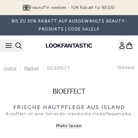
Zum Hauptinhalt springen
Freund*in werben - 10€ Rabatt für BEIDE!
BIS ZU 30% RABATT AUF AUSGEWÄHLTE BEAUTY-
PRODUKTE | CODE SALELF
18
Artikel
Home
Marken
BIOEFFECT
BIOEFFECT
FRISCHE HAUTPFLEGE AUS ISLAND
Bioeffect ist eine führende isländische Hautpflegemarke,
besonders gepriesen für ihre Anti-Aging-Produkte, die für
Mehr lesen
alle Hauttypen geeignet sind und langfristige Resultate
versprechen. Sie verwendet natürliche Inhaltsstoffe, die