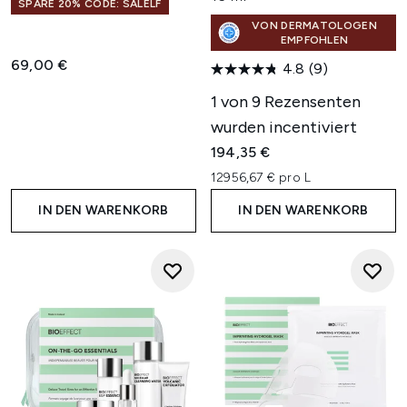
SPARE 20% CODE: SALELF
VON DERMATOLOGEN
EMPFOHLEN
69,00 €
4.8
(9)
1 von 9 Rezensenten
wurden incentiviert
194,35 €
12956,67 € pro L
IN DEN WARENKORB
IN DEN WARENKORB