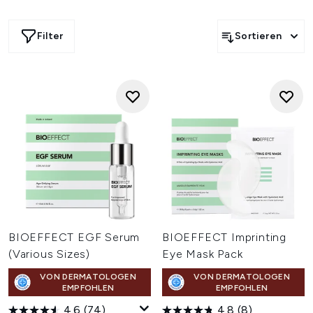
wirklich effektiv sind und die Haut jünger aussehen lassen.
Nach weitreichender Recherchearbeit hat das
Unternehmen die positiven Wirkungen von natürlichem
Filter
Sortieren
EGF entdeckt und zu ihrem Vorteil genutzt. Denn EGF lässt
die Haut gesund und frisch aussehen und ist der wohl
beliebteste Inhaltsstoff in den Bioeffect Produkten. Lasse
dich selbst von dem
EGF-Serum
überzeugen oder
probiere dich durch das restliche Sortiment!
BIOEFFECT EGF Serum
BIOEFFECT Imprinting
(Various Sizes)
Eye Mask Pack
VON DERMATOLOGEN
VON DERMATOLOGEN
EMPFOHLEN
EMPFOHLEN
4.6
(74)
4.8
(8)