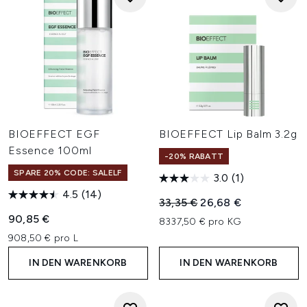
BIOEFFECT EGF
BIOEFFECT Lip Balm 3.2g
Essence 100ml
-20% RABATT
SPARE 20% CODE: SALELF
3.0
(1)
4.5
(14)
Unverbindliche Preisempfehl
Aktueller Preis:
33,35 €
26,68 €
90,85 €
8337,50 € pro KG
908,50 € pro L
IN DEN WARENKORB
IN DEN WARENKORB