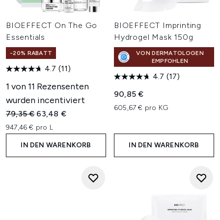
BIOEFFECT On The Go
BIOEFFECT Imprinting
Essentials
Hydrogel Mask 150g
-20% RABATT
VON DERMATOLOGEN
EMPFOHLEN
4.7
(11)
4.7
(17)
1 von 11 Rezensenten
90,85 €
wurden incentiviert
605,67 € pro KG
Unverbindliche Preisempfehlung:
Aktueller Preis:
79,35 €
63,48 €
947,46 € pro L
IN DEN WARENKORB
IN DEN WARENKORB