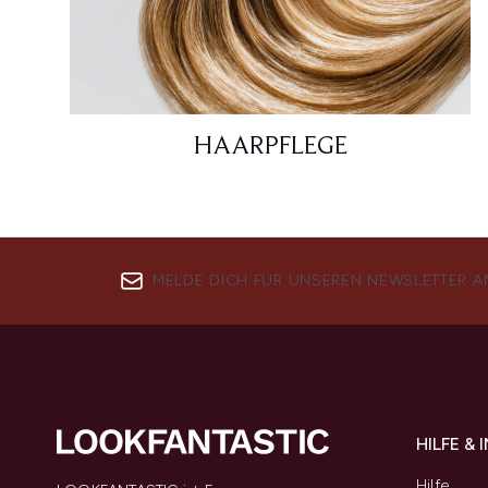
HAARPFLEGE
MELDE DICH FÜR UNSEREN NEWSLETTER A
HILFE &
Hilfe