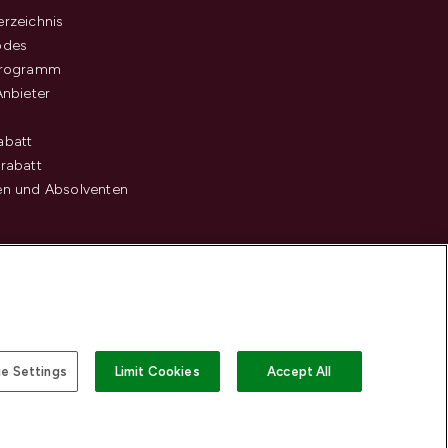
rzeichnis
odes
programm
Anbieter
abatt
rabatt
en und Absolventen
e Settings
Limit Cookies
Accept All