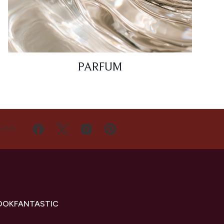
PARFUM
 UNS
OOKFANTASTIC
s