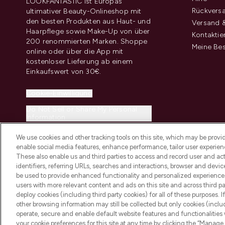
LOOKFANTASTIC ist Europas
Rückvers
ultimativer Beauty-Onlineshop mit
den besten Produkten aus Haut- und
Versand &
Haarpflege sowie Make-Up von über
Kontaktie
200 renommierten Marken. Shoppe
Meine Bes
online oder über die App mit
kostenloser Lieferung ab einem
Einkaufswert von 30€.
Cookie-Einwilligung
Do Not Sell or Share My Personal
Information
We use cookies and other tracking tools on this site, which may be provide
enable social media features, enhance performance, tailor user experienc
These also enable us and third parties to access and record user and act
identifiers, referring URLs, searches and interactions, browser and devi
be used to provide enhanced functionality and personalized experienc
2026 THG Beauty Europe GmbH Maximilianstrasse 54 80538 Munich
users with more relevant content and ads on this site and across third part
deploy cookies (including third party cookies) for all of these purposes. I
other browsing information may still be collected but only cookies (inclu
operate, secure and enable default website features and functionalities
your cookie preferences for this site at any time by clicking the “Manage 