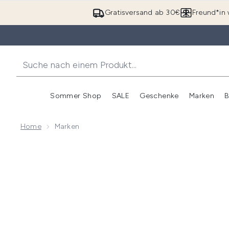
Gratisversand ab 30€
Freund*in 
Sommer Shop
SALE
Geschenke
Marken
B
Untermenü Anmelden (Somme
Untermenü Anme
Home
Marken