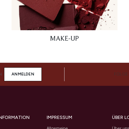
MAKE-UP
N
ANMELDEN
FOLGE
 INFORMATION
IMPRESSUM
ÜBER L
Allgemeine
Über un