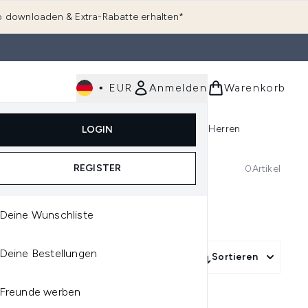
 downloaden & Extra-Rabatte erhalten*
•
EUR
Anmelden
Warenkorb
e
Haarpflege
Parfum
Körperpflege
Herren
LOGIN
rending)
ermenü Anmelden (K-Beauty)
Untermenü Anmelden (Kosmetik)
Untermenü Anmelden (Hautpflege)
Untermenü Anmelden (Haarpflege)
Untermenü Anmelden (Parfum)
REGISTER
0
Artikel
Deine Wunschliste
Deine Bestellungen
Sortieren
Freunde werben