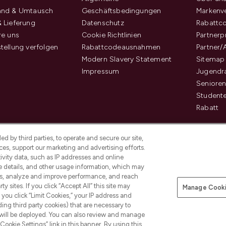
and & Umtausch
Geschäftsbedingungen
Markenve
 Lieferung
Datenschutz
Rabattc
re uns
Cookie Richtlinien
Partner
tellung verfolgen
Rabattcodeausnahmen
Partner/
Modern Slavery Statement
Sitemap
Impressum
Jugendr
Senioren
Student
Rabatt
d by third parties, to operate and secure our site,
es, support our marketing and advertising efforts.
ivity data, such as IP addresses and online
ce details, and other usage information, which may
es, analyze and improve performance, and reach
Pay Securely With
y sites. If you click “Accept All” this site may
Manage Cooki
f you click “Limit Cookies,” your IP address and
ding third party cookies) that are necessary to
 will be deployed. You can also review and manage
Cookie Settings” link in this banner. By using this