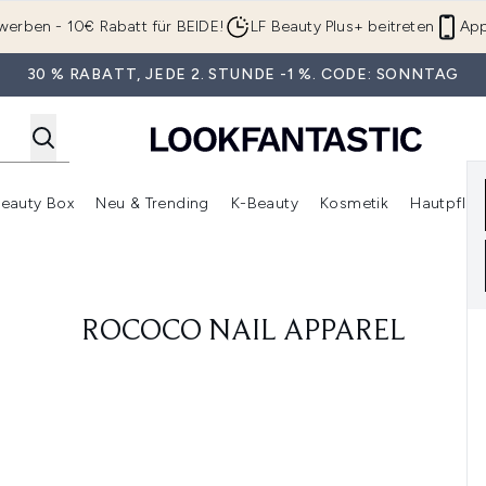
Zum Hauptinhalt springen
werben - 10€ Rabatt für BEIDE!
LF Beauty Plus+ beitreten
App
30 % RABATT, JEDE 2. STUNDE -1 %. CODE: SONNTAG
eauty Box
Neu & Trending
K-Beauty
Kosmetik
Hautpfleg
r Shop)
lden (SALE)
Untermenü Anmelden (Geschenke)
Untermenü Anmelden (Marken)
Untermenü Anmelden (Beauty Box)
Untermenü Anmelden (Neu & T
Unt
ROCOCO NAIL APPAREL