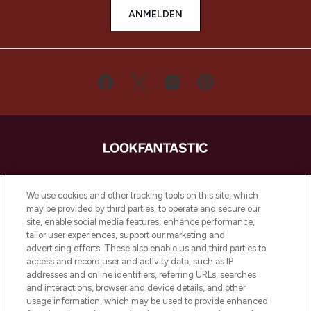
ANMELDEN
LOOKFANTASTIC ist Europas ultimativer
Beauty-Onlineshop mit den besten
We use cookies and other tracking tools on this site, which
Produkten aus Haut- und Haarpflege
may be provided by third parties, to operate and secure our
sowie Make-Up von über 200
site, enable social media features, enhance performance,
renommierten Marken. Shoppe online
tailor user experiences, support our marketing and
oder über die App mit kostenloser
advertising efforts. These also enable us and third parties to
access and record user and activity data, such as IP
Lieferung ab einem Einkaufswert von 30€.
addresses and online identifiers, referring URLs, searches
and interactions, browser and device details, and other
Cookie-Einwilligung
usage information, which may be used to provide enhanced