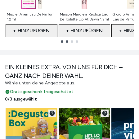
Nicht ausgewählt
Nicht ausgewählt
Nicht ausge
Mugler Alien Eau De Parfum
Maison Margiela Replica Eau
Giorgio Armani
1.2ml
De Toilette Up At Dawn 1.2ml
Eau de Parfum 
+ HINZUFÜGEN
+ HINZUFÜGEN
+ HINZ
Showing slide 1
EIN KLEINES EXTRA. VON UNS FÜR DICH –
GANZ NACH DEINER WAHL.
Wähle unten deine Angebote aus!
Gratisgeschenk freigeschaltet
0/3 ausgewählt