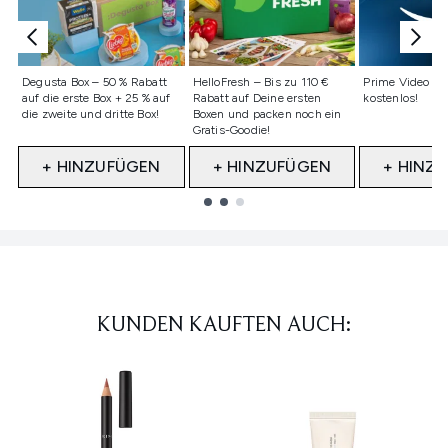
Nicht ausgewählt
Nicht ausgewählt
Nicht ausge
Degusta Box – 50 % Rabatt
HelloFresh – Bis zu 110 €
Prime Video - 
auf die erste Box + 25 % auf
Rabatt auf Deine ersten
kostenlos!
die zweite und dritte Box!
Boxen und packen noch ein
Gratis-Goodie!
+ HINZUFÜGEN
+ HINZUFÜGEN
+ HINZ
Showing slide 1
KUNDEN KAUFTEN AUCH: