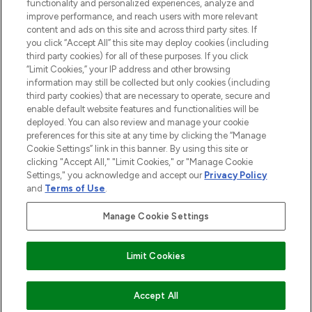
Do Not Sell or Share My Personal
functionality and personalized experiences, analyze and
Information
improve performance, and reach users with more relevant
content and ads on this site and across third party sites. If
you click “Accept All” this site may deploy cookies (including
HILFE & INFORMATION
third party cookies) for all of these purposes. If you click
“Limit Cookies,” your IP address and other browsing
information may still be collected but only cookies (including
IMPRESSUM
third party cookies) that are necessary to operate, secure and
enable default website features and functionalities will be
deployed. You can also review and manage your cookie
ÜBER LOOKFANTASTIC
preferences for this site at any time by clicking the “Manage
Cookie Settings” link in this banner. By using this site or
clicking "Accept All," "Limit Cookies," or "Manage Cookie
Settings," you acknowledge and accept our
Privacy Policy
and
Terms of Use
.
Pay Securely With
Manage Cookie Settings
Limit Cookies
2026 THG Beauty Europe GmbH Maximilianstrasse 54 80538 Munich
Accept All