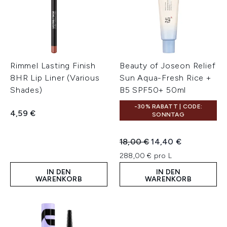
Rimmel Lasting Finish
Beauty of Joseon Relief
8HR Lip Liner (Various
Sun Aqua-Fresh Rice +
Shades)
B5 SPF50+ 50ml
-30% RABATT | CODE:
4,59 €
SONNTAG
Unverbindliche Preisempfeh
Aktueller Preis:
18,00 €
14,40 €
288,00 € pro L
IN DEN
IN DEN
WARENKORB
WARENKORB