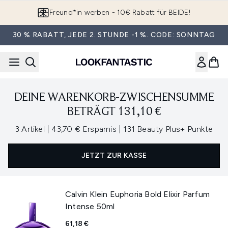
Zum Hauptinhalt springen
Freund*in werben - 10€ Rabatt für BEIDE!
30 % RABATT, JEDE 2. STUNDE -1 %. CODE: SONNTAG
DEINE WARENKORB-ZWISCHENSUMME
BETRÄGT 131,10 €
,
,
3 Artikel
|
43,70 € Ersparnis
|
131 Beauty Plus+ Punkte
JETZT ZUR KASSE
Calvin Klein Euphoria Bold Elixir Parfum
Intense 50ml
61,18 €