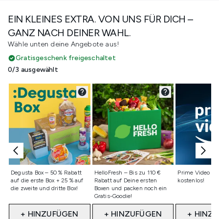
EIN KLEINES EXTRA. VON UNS FÜR DICH –
GANZ NACH DEINER WAHL.
Wähle unten deine Angebote aus!
Gratisgeschenk freigeschaltet
0/3 ausgewählt
Nicht ausgewählt
Nicht ausgewählt
Nicht ausge
Degusta Box – 50 % Rabatt
HelloFresh – Bis zu 110 €
Prime Video - 
auf die erste Box + 25 % auf
Rabatt auf Deine ersten
kostenlos!
die zweite und dritte Box!
Boxen und packen noch ein
Gratis-Goodie!
+ HINZUFÜGEN
+ HINZUFÜGEN
+ HINZ