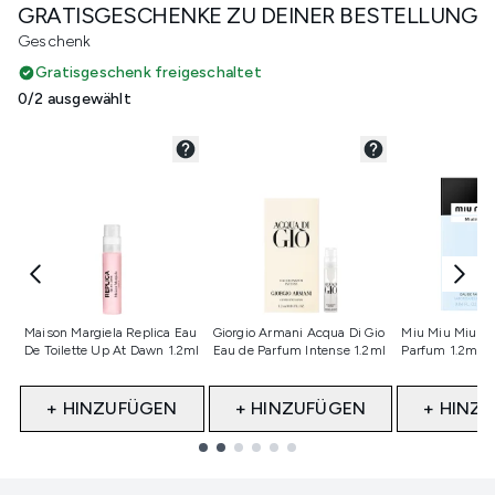
GRATISGESCHENKE ZU DEINER BESTELLUNG
Geschenk
Gratisgeschenk freigeschaltet
0/2 ausgewählt
Nicht ausgewählt
Nicht ausgewählt
Nicht ausge
Maison Margiela Replica Eau
Giorgio Armani Acqua Di Gio
Miu Miu Miutin
De Toilette Up At Dawn 1.2ml
Eau de Parfum Intense 1.2ml
Parfum 1.2ml 
+ HINZUFÜGEN
+ HINZUFÜGEN
+ HINZ
Showing slide 1