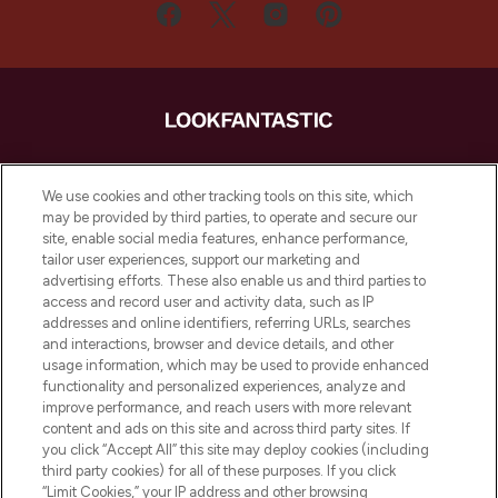
LOOKFANTASTIC ist Europas ultimativer
Beauty-Onlineshop mit den besten
We use cookies and other tracking tools on this site, which
Produkten aus Haut- und Haarpflege
may be provided by third parties, to operate and secure our
sowie Make-Up von über 200
site, enable social media features, enhance performance,
renommierten Marken. Shoppe online
tailor user experiences, support our marketing and
oder über die App mit kostenloser
advertising efforts. These also enable us and third parties to
access and record user and activity data, such as IP
Lieferung ab einem Einkaufswert von 30€.
addresses and online identifiers, referring URLs, searches
and interactions, browser and device details, and other
Cookie-Einwilligung
usage information, which may be used to provide enhanced
Do Not Sell or Share My Personal
functionality and personalized experiences, analyze and
Information
improve performance, and reach users with more relevant
content and ads on this site and across third party sites. If
you click “Accept All” this site may deploy cookies (including
HILFE & INFORMATION
third party cookies) for all of these purposes. If you click
“Limit Cookies,” your IP address and other browsing