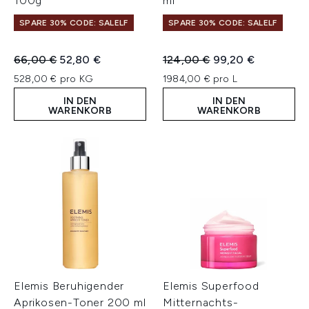
100g
ml
SPARE 30% CODE: SALELF
SPARE 30% CODE: SALELF
Unverbindliche Preisempfehlung:
Aktueller Preis:
Unverbindliche Preisempfeh
Aktueller Preis:
66,00 €
52,80 €
124,00 €
99,20 €
528,00 € pro KG
1984,00 € pro L
IN DEN
IN DEN
WARENKORB
WARENKORB
Elemis Beruhigender
Elemis Superfood
Aprikosen-Toner 200 ml
Mitternachts-