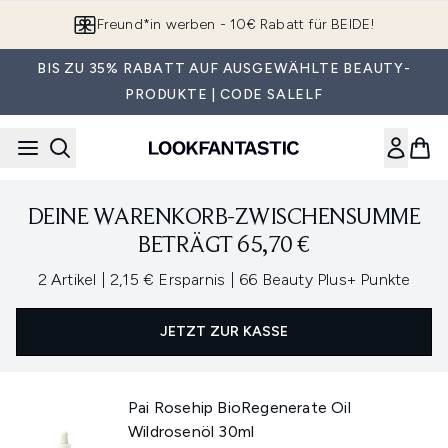
Zum Hauptinhalt springen
Freund*in werben - 10€ Rabatt für BEIDE!
BIS ZU 35% RABATT AUF AUSGEWÄHLTE BEAUTY-
PRODUKTE | CODE SALELF
DEINE WARENKORB-ZWISCHENSUMME
BETRÄGT 65,70 €
,
,
2 Artikel
|
2,15 € Ersparnis
|
66 Beauty Plus+ Punkte
JETZT ZUR KASSE
Pai Rosehip BioRegenerate Oil
Wildrosenöl 30ml