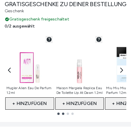
GRATISGESCHENKE ZU DEINER BESTELLUNG
Geschenk
Gratisgeschenk freigeschaltet
0/2 ausgewählt
Nicht ausgewählt
Nicht ausgewählt
Nicht ausge
Mugler Alien Eau De Parfum
Maison Margiela Replica Eau
Miu Miu Miutin
1.2ml
De Toilette Up At Dawn 1.2ml
Parfum 1.2ml 
+ HINZUFÜGEN
+ HINZUFÜGEN
+ HINZ
Showing slide 1