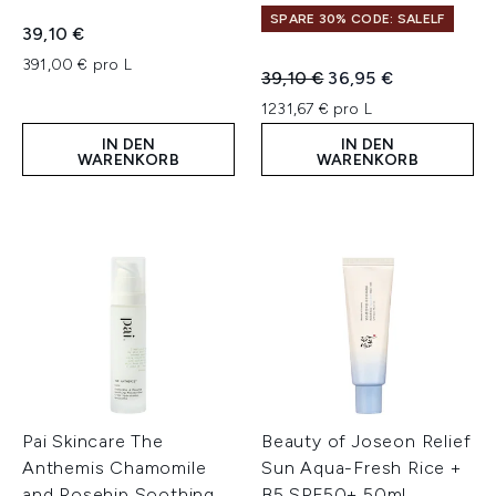
SPARE 30% CODE: SALELF
39,10 €
391,00 € pro L
Unverbindliche Preisempfeh
Aktueller Preis:
39,10 €
36,95 €
1231,67 € pro L
IN DEN
IN DEN
WARENKORB
WARENKORB
Pai Skincare The
Beauty of Joseon Relief
Anthemis Chamomile
Sun Aqua-Fresh Rice +
and Rosehip Soothing
B5 SPF50+ 50ml