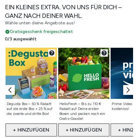
EIN KLEINES EXTRA. VON UNS FÜR DICH –
GANZ NACH DEINER WAHL.
Wähle unten deine Angebote aus!
Gratisgeschenk freigeschaltet
0/3 ausgewählt
Nicht ausgewählt
Nicht ausgewählt
Nicht ausge
Degusta Box – 50 % Rabatt
HelloFresh – Bis zu 110 €
Prime Video - 
auf die erste Box + 25 % auf
Rabatt auf Deine ersten
kostenlos!
die zweite und dritte Box!
Boxen und packen noch ein
Gratis-Goodie!
+ HINZUFÜGEN
+ HINZUFÜGEN
+ HINZ