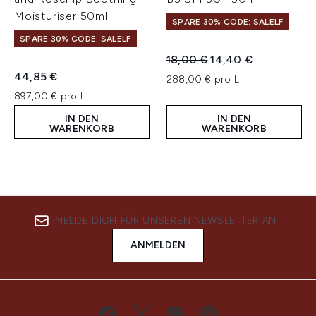
Moisturiser 50ml
SPARE 30% CODE: SALELF
SPARE 30% CODE: SALELF
Unverbindliche Preisempfeh
Aktueller Preis:
18,00 €
14,40 €
44,85 €
288,00 € pro L
897,00 € pro L
IN DEN
IN DEN
WARENKORB
WARENKORB
MELDE DICH FÜR UNSEREN NEWSLETTER AN
ANMELDEN