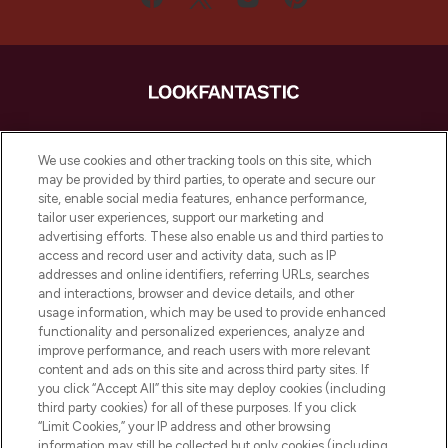
LOOKFANTASTIC ist Europas ultimativer
Beauty-Onlineshop mit den besten
We use cookies and other tracking tools on this site, which
Produkten aus Haut- und Haarpflege
may be provided by third parties, to operate and secure our
sowie Make-Up von über 200
site, enable social media features, enhance performance,
renommierten Marken. Shoppe online
tailor user experiences, support our marketing and
oder über die App mit kostenloser
advertising efforts. These also enable us and third parties to
access and record user and activity data, such as IP
Lieferung ab einem Einkaufswert von 30€.
addresses and online identifiers, referring URLs, searches
and interactions, browser and device details, and other
Cookie-Einwilligung
usage information, which may be used to provide enhanced
Do Not Sell or Share My Personal
functionality and personalized experiences, analyze and
Information
improve performance, and reach users with more relevant
content and ads on this site and across third party sites. If
you click “Accept All” this site may deploy cookies (including
HILFE & INFORMATION
third party cookies) for all of these purposes. If you click
“Limit Cookies,” your IP address and other browsing
information may still be collected but only cookies (including